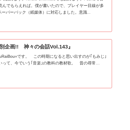
読んでもらえれば。僕が書いたので、プレイヤー目線が多
、ペーパーバック（紙媒体）に対応しました。意識...
企画!! 神々の会話Vol.143』
uRaiBou=です。 この時期になると思い出すのが｢もみじ｣
いって、今でいう｢音楽｣の教科の教材歌。 昔の尋常…