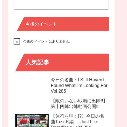
今後のイベント
今後の イベント はありません。
N
o
t
i
c
人気記事
e
今日の名曲：I Still Haven't
Found What I'm Looking For
Vol.285
【敵のいない戦場に出陣!!】
第十四陣出陣動画公開!!
【休符を弾く!?】今日の名
曲Tazz-K編 ｢Just Like