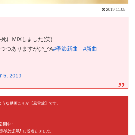
2019.11.05
死にMIXしました(笑)
ありますが(;^_^A
#季節新曲
#新曲
 5, 2019
ないような動画こそが【風雷放】です。
公開中！
神雷神放送局】に改名しました。