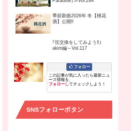
Paradise｣≫Vol.284
季節新曲2026年 冬【桃花
酒】公開!!
｢弦交換をしてみよう!!｣
akim編～Vol.117
フォロー
この記事が気に入ったら最新ニュ
ース情報を、
フォロー
してチェックしよう！
SNSフォローボタン