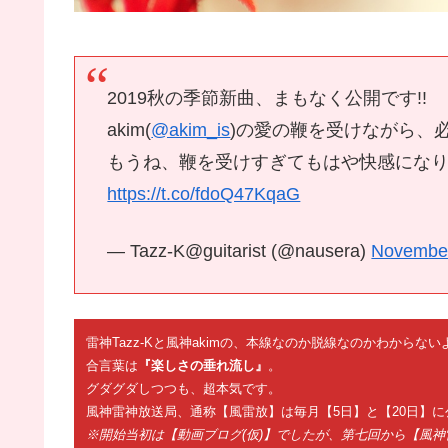
2019秋の季節新曲、まもなく公開です!!
akim(
@akim_is
)の愛の鞭を受けながら、必
もうね、鞭を受けすぎてもはや快感になりつつ
https://t.co/fdoQ47KqaG
— Tazz-K@guitarist (@nausera)
November
雷神Tazz-Kと風神akimの、本線なのか脱線なのかわから
合言葉は
『楽しさの垂れ流し』
。
グダグダしつつも、超本気です。
風神雷神放送局、通称【風雷放】は毎月【5日】と【20日】に
※開始当初は【動画ブログ(仮)】でしたが、第七回から【風