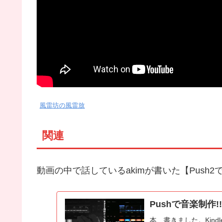
風雷坊の風雷放
関連
動画の中で話しているakimが書いた【Pus
Pushで音楽制作!
本、書きました。Kindle