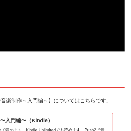
h2で音楽制作～入門編～】についてはこちらです。
!〜入門編〜（Kindle）
で読めます。Kindle Unlimitedでも読めます。Push2で音