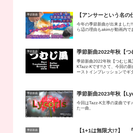
【アンサーという名の仕返し
季節新曲
今年の季節新曲が出来ました!!
ら辺の理由もakimが動画内
季節新曲2022年秋【つ
季節新曲
季節新曲2022年秋【つむじ風】
KTazz-Kです!!さて、今
ーストインプレッションでギター
季節新曲2023年秋【Lyc
季節新曲
今回はTazz-K主導の楽曲
た一曲。
【1+1は無限大!?】 『
季節新曲