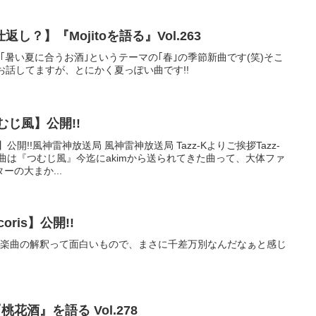
？】『Mojitoを語る』Vol.263
｢暑い夏に合うお酒｣というテーマの｢春｣の季節新曲です(笑)そこ
でお話してますが、とにかく夏っぽい曲です!!
むじ風】公開!!
公開!!風神雷神放送局 風神雷神放送局 Tazz-Kよりご挨拶Tazz-
回の新曲は『つむじ風』今迄にakimから送られてきた曲って、大体ファ
の大まか...
oris】公開!!
です♪楽曲の解釈って面白いもので、まさに千差万別なんだなぁと感じ
桃花酒』を語る Vol.278