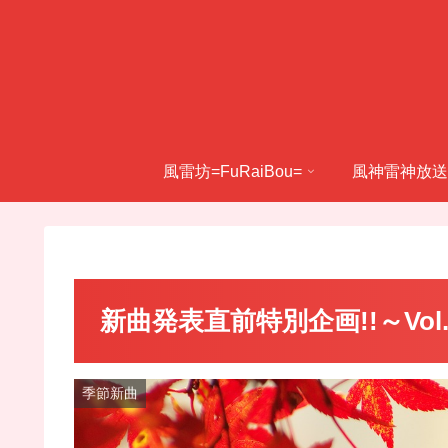
風雷坊=FuRaiBou=
風神雷神放送
新曲発表直前特別企画!!～Vol.
季節新曲