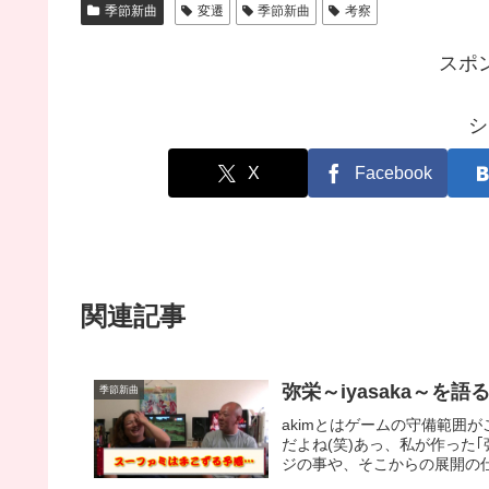
季節新曲
変遷
季節新曲
考察
スポ
シ
X
Facebook
関連記事
弥栄～iyasaka～を語る
季節新曲
akimとはゲームの守備範囲
だよね(笑)あっ、私が作った｢
ジの事や、そこからの展開の仕