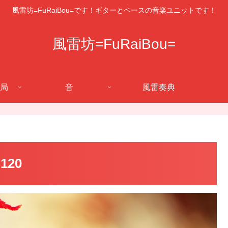
風雷坊=FuRaiBou=です！ギターとベースの音楽ユニットです！
風雷坊=FuRaiBou=
局
音
風雷奏典
120