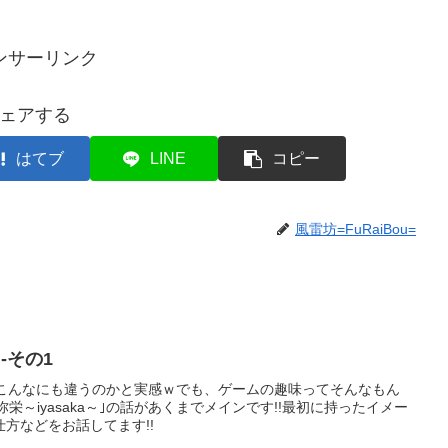
ンサーリンク
ェアする
はてブ
LINE
コピー
風雷坊=FuRaiBou=
-その1
がこんなにも違うのかと実感ｗでも、ゲームの趣味ってそんなもん
弥栄～iyasaka～｣の話があくまでメインです!!最初に持ったイメー
方などをお話してます!!