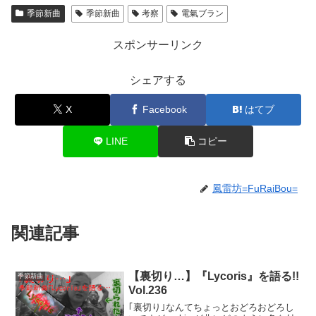
季節新曲
季節新曲
考察
電氣ブラン
スポンサーリンク
シェアする
X
Facebook
はてブ
LINE
コピー
風雷坊=FuRaiBou=
関連記事
【裏切り…】『Lycoris』を語る!!
季節新曲
Vol.236
｢裏切り｣なんてちょっとおどろおどろし