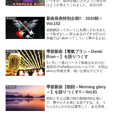
いですが、akimが曲にどのように色を付
けようか考えてくれました。自分の作っ
た曲に新たな色が加わる瞬間の話です♪あ
っ、第十陣出陣告知の動画も差し込んで
ますので是非♪
新曲発表特別企画!! 2020秋～
季節新曲
Vol.152
楽曲解説ってホントに丸裸にされるみた
いで恥ずかしい所もあるのですが(*ﾉωﾉ)
本編では｢akimってこういう事やるよねぇ
ｗ｣と言ってますが、本人に自覚がないら
しい事は収録時に分かりました(笑)こうい
うのって所謂｢蓄積｣の結果なんだろう
季節新曲【電氣ブラン～Denki
季節新曲
な。
Bran～】を語りつくす
3ヶ月に一度のペースで新曲を出すのが、
風雷坊=FuRaiBou=のルールです。今回は
akimが作曲主導。強いお酒をチビチビと
飲りながら聴いて欲しいような。タイト
ルは【電氣ブラン】です。
季節新曲【朝顔～Morning glory
季節新曲
～】を語りつくす!!～Vol.81
朝顔と言えば夏の朝の風物詩的な扱い
で、爽やかさを感じる花ですね。ま、う
ちら2人にかかれば暑苦しく、ある意味む
さい感じすら覚えますねｗｗｗそんな感