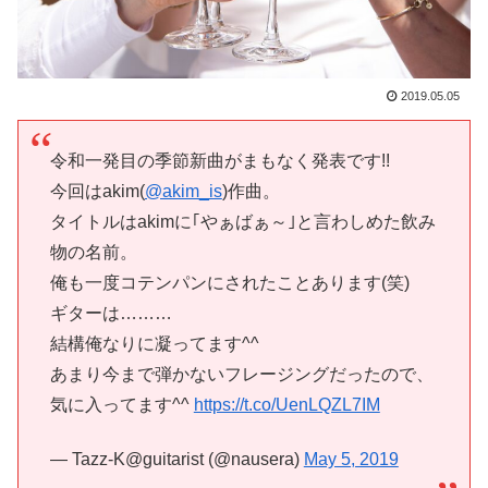
2019.05.05
令和一発目の季節新曲がまもなく発表です!!
今回はakim(
@akim_is
)作曲。
タイトルはakimに｢やぁばぁ～｣と言わしめた飲み
物の名前。
俺も一度コテンパンにされたことあります(笑)
ギターは………
結構俺なりに凝ってます^^
あまり今まで弾かないフレージングだったので、
気に入ってます^^
https://t.co/UenLQZL7IM
— Tazz-K@guitarist (@nausera)
May 5, 2019