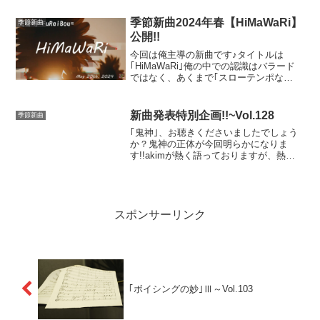
じで曲解説。
季節新曲2024年春【HiMaWaRi】
季節新曲
公開!!
今回は俺主導の新曲です♪タイトルは
｢HiMaWaRi｣俺の中での認識はバラード
ではなく、あくまで｢スローテンポな
曲｣。言葉通り、久し振りにスローテンポ
な曲を書いてみました。
新曲発表特別企画!!~Vol.128
季節新曲
｢鬼神｣、お聴きくださいましたでしょう
か？鬼神の正体が今回明らかになりま
す!!akimが熱く語っておりますが、熱く
なりすぎております(笑)必死にクールダウ
ンさせようと頑張りましたｗｗ負けたけ
ど(笑)
スポンサーリンク
｢ボイシングの妙｣Ⅲ～Vol.103