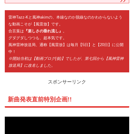
雷神Tazz-Kと風神akimの、本線なのか脱線なのかわからないよう
な動画こそが【風雷放】です。
合言葉は
『楽しさの垂れ流し』
。
グダグダしつつも、超本気です。
風神雷神放送局、通称【風雷放】は毎月【5日】と【20日】に公開
中！
※開始当初は【動画ブログ(仮)】でしたが、第七回から【風神雷神
放送局】に改名しました。
スポンサーリンク
新曲発表直前特別企画!!