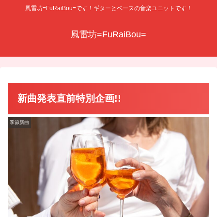
風雷坊=FuRaiBou=です！ギターとベースの音楽ユニットです！
風雷坊=FuRaiBou=
新曲発表直前特別企画!!
季節新曲