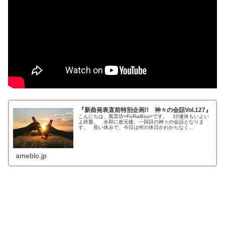
『新曲発表直前特別企画!! 神々の会話Vol.127』
こんにちは、風雷坊=FuRaiBou=です。 10連休もいよい
よ終盤。 令和に改元後、一回目の神々の会話となりま
す。 長い休みで、今日は何の休日かわからなく…
ameblo.jp