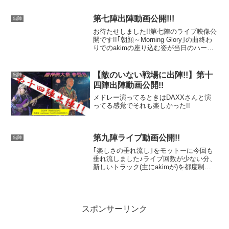
第七陣出陣動画公開!!!
出陣
お待たせしました!!第七陣のライブ映像公
開です!!｢朝顔～Morning Glory｣の曲終わ
りでのakimの座り込む姿が当日のハード
さを物語ってます(笑)てか、お客さんの盛
り上がりが何よりありがたい^^思い出し
ても楽しすぎてニヤニヤしちゃう♪
【敵のいない戦場に出陣!!】第十
出陣
四陣出陣動画公開!!
メドレー演ってるときはDAXXさんと演
ってる感覚でそれも楽しかった!!
第九陣ライブ動画公開!!
出陣
｢楽しさの垂れ流し｣をモットーに今回も
垂れ流しました♪ライブ回数が少ない分、
新しいトラック(主にakimが)を都度制作
出来たり、既存曲をアレンジ(主にakim
が)して新鮮な気持ちで演奏出来たり……
スポンサーリンク