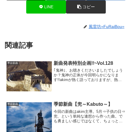
LINE
コピー
風雷坊=FuRaiBou=
関連記事
新曲発表特別企画!!~Vol.128
季節新曲
｢鬼神｣、お聴きくださいましたでしょう
か？鬼神の正体が今回明らかになりま
す!!akimが熱く語っておりますが、熱く
なりすぎております(笑)必死にクールダウ
ンさせようと頑張りましたｗｗ負けたけ
ど(笑)
季節新曲【兜～Kabuto～】
季節新曲
今回の新曲はakim主導。5月⇒子供の日⇒
兜、という単純な連想から作った曲。で
も勇ましい感じではなくて、ちょっと寂
しさだったりわだかまりを感じる曲にし
たくて。この辺がたまに『ひねくれて