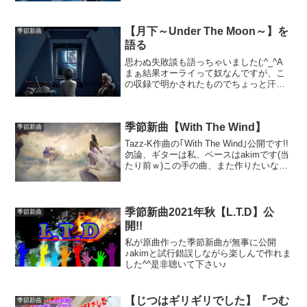
る』と言われてしまう所以かも笑
【月下～Under The Moon～】を
季節新曲
語る
思わぬ失敗談も語っちゃいました(;^_^A
まぁ結果オーライって奴なんですが、こ
の収録で明かされたものでちょっと汗を
かきました(笑)
季節新曲【With The Wind】
季節新曲
Tazz-K作曲の｢With The Wind｣公開です!!
勿論、ギターは私、ベースはakimです(当
たり前ｗ)この手の曲、また作りたいな…
弾いてて楽しかった^^ （Tazz-K）
季節新曲2021年秋【L.T.D】公
季節新曲
開!!
私が原曲作った季節新曲が無事に公開
♪akimと試行錯誤しながら楽しんで作れま
した^^是非聴いて下さい♪
【じつはギリギリでした】『つむ
季節新曲