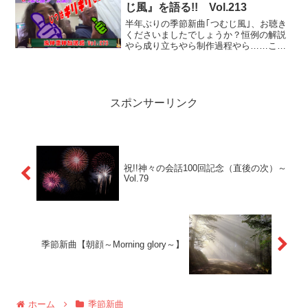
じ風』を語る!! Vol.213
半年ぶりの季節新曲｢つむじ風｣、お聴き
くださいましたでしょうか？恒例の解説
やら成り立ちやら制作過程やら……こう
いう口ずさめるメロはakimのお得意分
野。
スポンサーリンク
祝!!神々の会話100回記念（直後の次）～
Vol.79
季節新曲【朝顔～Morning glory～】
ホーム
季節新曲