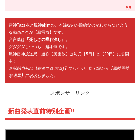
雷神Tazz-Kと風神akimの、本線なのか脱線なのかわからないよう
な動画こそが【風雷放】です。
合言葉は
『楽しさの垂れ流し』
。
グダグダしつつも、超本気です。
風神雷神放送局、通称【風雷放】は毎月【5日】と【20日】に公開
中！
※開始当初は【動画ブログ(仮)】でしたが、第七回から【風神雷神
放送局】に改名しました。
スポンサーリンク
新曲発表直前特別企画!!