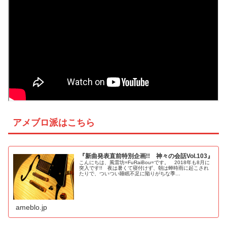
アメブロ派はこちら
『新曲発表直前特別企画!! 神々の会話Vol.103』
こんにちは、風雷坊=FuRaiBou=です。 2018年も8月に
突入です!! 夜は暑くて寝付けず、朝は蝉時雨に起こされ
たりで、ついつい睡眠不足に陥りがちな季…
ameblo.jp