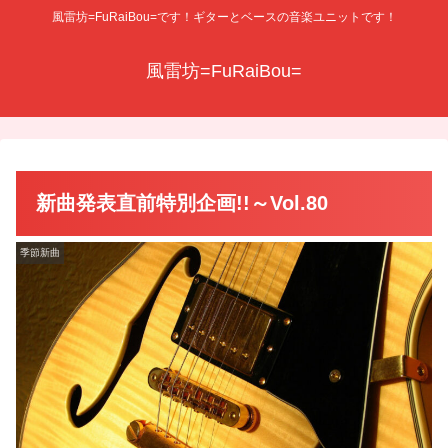
風雷坊=FuRaiBou=です！ギターとベースの音楽ユニットです！
風雷坊=FuRaiBou=
新曲発表直前特別企画!!～Vol.80
季節新曲