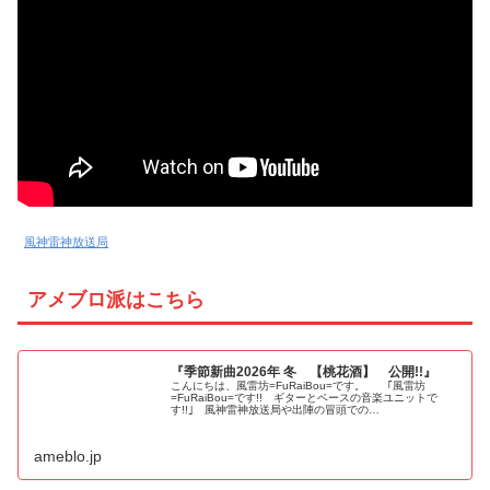
風神雷神放送局
アメブロ派はこちら
『季節新曲2026年 冬 【桃花酒】 公開!!』
こんにちは、風雷坊=FuRaiBou=です。 ｢風雷坊
=FuRaiBou=です!! ギターとベースの音楽ユニットで
す!!｣ 風神雷神放送局や出陣の冒頭での…
ameblo.jp