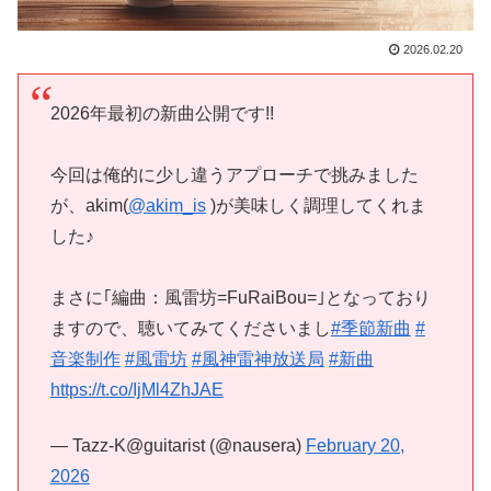
2026.02.20
2026年最初の新曲公開です!!
今回は俺的に少し違うアプローチで挑みました
が、akim(
@akim_is
)が美味しく調理してくれま
した♪
まさに｢編曲：風雷坊=FuRaiBou=｣となっており
ますので、聴いてみてくださいまし
#季節新曲
#
音楽制作
#風雷坊
#風神雷神放送局
#新曲
https://t.co/IjMl4ZhJAE
— Tazz-K@guitarist (@nausera)
February 20,
2026