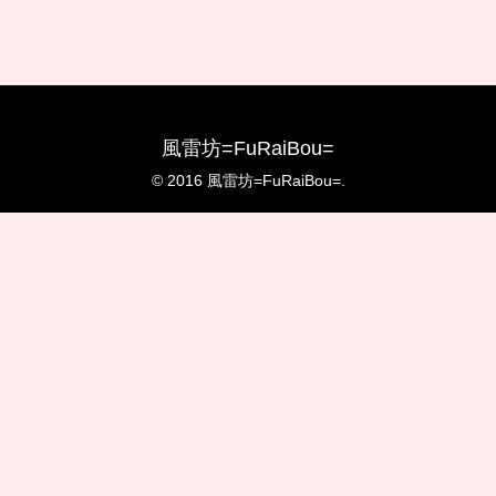
風雷坊=FuRaiBou=
© 2016 風雷坊=FuRaiBou=.