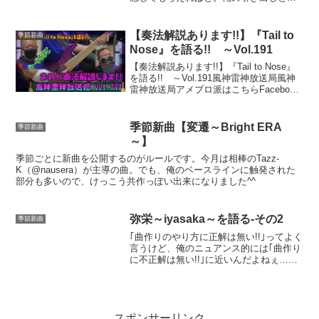
akimの引き出し、1+1はいくつになった
のでしょうか？
【奏法解説あります!!】『Tail to
季節新曲
Nose』を語る!! ～Vol.191
【奏法解説あります!!】『Tail to Nose』
を語る!! ～Vol.191風神雷神放送局風神
雷神放送局アメブロ派はこちらFacebook
派はこちら今回の風雷奏典風雷奏典一覧
＞＞
季節新曲【変遷～Bright ERA
季節新曲
～】
季節ごとに新曲を公開するのがルールです。今月は相棒のTazz-
K（@nausera）が主導の曲。でも、俺のベースラインに触発された
部分も多いので、けっこう共作っぽい出来になりました^^
弥栄～iyasaka～を語る-その2
季節新曲
｢曲作りのやり方に正解は無い!!｣ってよく
言うけど、俺のニュアンス的には｢曲作り
に不正解は無い!!｣に近いんだよねぇ……
スポンサーリンク