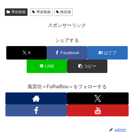
季節新曲
季節新曲
桃花酒
スポンサーリンク
シェアする
X
Facebook
はてブ
LINE
コピー
風雷坊＝FuRaiBou＝をフォローする
admin