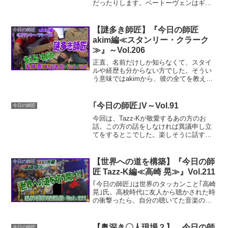
だったりします。ベートーヴェンはギタ
ーで弾いてると楽しくなる曲が多いんで
すよね。
【謎多き師匠】『今日の師匠
今日の師匠
akim編≪スタンリー・クラーク
≫』～Vol.206
正直、名前だけしか知らなくて、スタイ
ルや経歴も分からない方でした。そうい
う意味ではakimから、彼の全てを教えて
貰ったような気さえ感じます。そして、
いい曲はジャンルを超えて愛されるもの
なのも分かりました。
｢今日の師匠｣V～Vol.91
今日の師匠
今回は、Tazz-Kが敬愛するあの方のお
話。この方の話をしなければ異議申し立
てをするとこでした。楽しそうに話す
Tazz-Kの姿をお楽しみください。
【世界への道を構築】『今日の師
今日の師匠
匠 Tazz-K編≪高崎 晃≫』Vol.211
｢今日の師匠｣は世界のタッカンこと｢高崎
晃｣氏。高校時代に友人から聴かされた時
の衝撃ったら、自分の聴いてた音楽の狭
さを痛感したものです。常に新しいもの
を追い続ける姿勢も積極的に見習いたい
ものです♪
【奥深き〇人現場？】 今日の師
今日の師匠