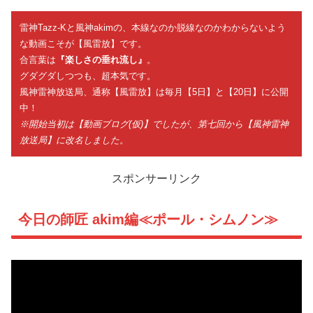
雷神Tazz-Kと風神akimの、本線なのか脱線なのかわからないよう
な動画こそが【風雷放】です。
合言葉は
『楽しさの垂れ流し』
。
グダグダしつつも、超本気です。
風神雷神放送局、通称【風雷放】は毎月【5日】と【20日】に公開
中！
※開始当初は【動画ブログ(仮)】でしたが、第七回から【風神雷神
放送局】に改名しました。
スポンサーリンク
今日の師匠 akim編≪ポール・シムノン≫