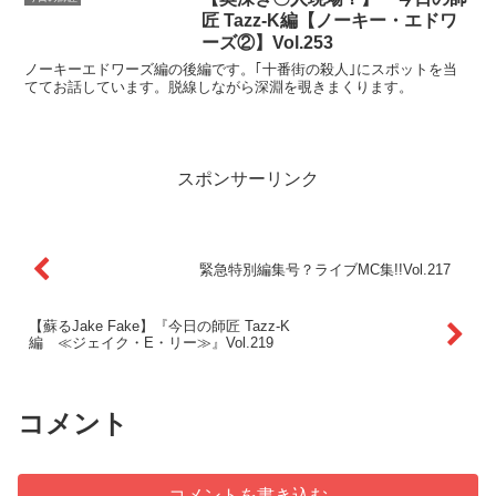
匠 Tazz-K編【ノーキー・エドワ
ーズ②】Vol.253
ノーキーエドワーズ編の後編です。｢十番街の殺人｣にスポットを当
ててお話しています。脱線しながら深淵を覗きまくります。
スポンサーリンク
緊急特別編集号？ライブMC集!!Vol.217
【蘇るJake Fake】『今日の師匠 Tazz-K
編 ≪ジェイク・E・リー≫』Vol.219
コメント
コメントを書き込む