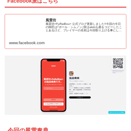
Facebook派はこちら
風雷坊
風雷坊=FuRaiBou= 公式ブログ更新しました!!今回の今日
の師匠は｢ポール・シムノン｣実はakimも曲をコピーしたこ
とあるけど、プレイヤーの名前は今回取り上げる事にした
時に知ったとの事。｢The Clash｣のベーシストと言えばお
判り...
www.facebook.com
今回の風雷奏典