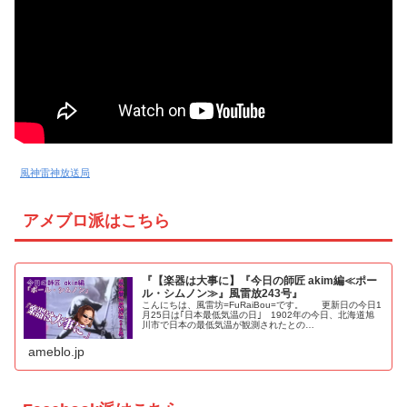
風神雷神放送局
アメブロ派はこちら
『【楽器は大事に】『今日の師匠 akim編≪ポー
ル・シムノン≫』風雷放243号』
こんにちは、風雷坊=FuRaiBou=です。 更新日の今日1
月25日は｢日本最低気温の日｣ 1902年の今日、北海道旭
川市で日本の最低気温が観測されたとの…
ameblo.jp