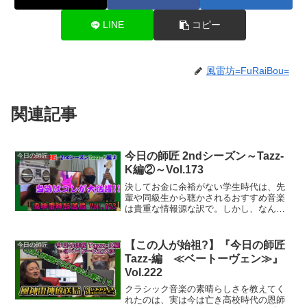
LINE
コピー
風雷坊=FuRaiBou=
関連記事
今日の師匠 2ndシーズン～Tazz-
今日の師匠
K編②～Vol.173
決してお金に余裕がない学生時代は、先
輩や同級生から聴かされるおすすめ音楽
は貴重な情報源な訳で。しかし、なんで
そんな昔の話に14歳のakimは付いてこれ
たのかしら、、、、という訳で、最近気
になる楽曲にも触れています♪
【この人が始祖?】『今日の師匠
今日の師匠
Tazz-編 ≪ベートーヴェン≫』
Vol.222
クラシック音楽の素晴らしさを教えてく
れたのは、実は今は亡き高校時代の恩師