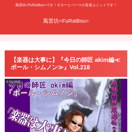
風雷坊=FuRaiBou=です！ギターとベースの音楽ユニットです！
風雷坊=FuRaiBou=
【楽器は大事に】『今日の師匠 akim編≪
ポール・シムノン≫』Vol.218
今日の師匠