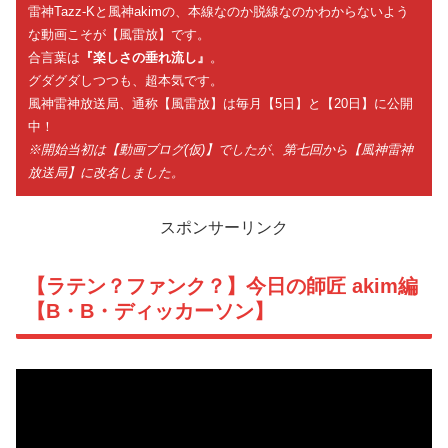
雷神Tazz-Kと風神akimの、本線なのか脱線なのかわからないよう
な動画こそが【風雷放】です。
合言葉は
『楽しさの垂れ流し』
。
グダグダしつつも、超本気です。
風神雷神放送局、通称【風雷放】は毎月【5日】と【20日】に公開
中！
※開始当初は【動画ブログ(仮)】でしたが、第七回から【風神雷神
放送局】に改名しました。
スポンサーリンク
【ラテン？ファンク？】今日の師匠 akim編
【B・B・ディッカーソン】