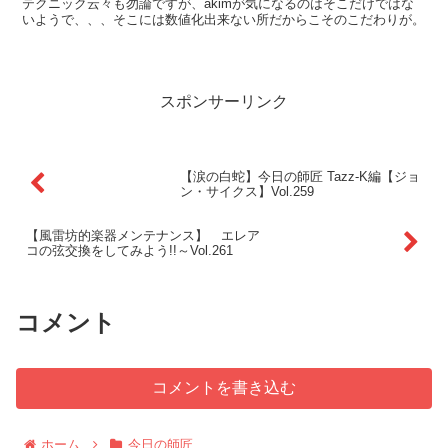
テクニック云々も勿論ですが、akimが気になるのはそこだけではな
いようで、、、そこには数値化出来ない所だからこそのこだわりが。
スポンサーリンク
【涙の白蛇】今日の師匠 Tazz-K編【ジョ
ン・サイクス】Vol.259
【風雷坊的楽器メンテナンス】 エレア
コの弦交換をしてみよう!!～Vol.261
コメント
コメントを書き込む
ホーム
今日の師匠