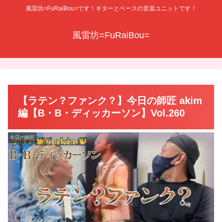
風雷坊=FuRaiBou=です！ギターとベースの音楽ユニットです！
風雷坊=FuRaiBou=
【ラテン？ファンク？】今日の師匠 akim
編【B・B・ディッカーソン】Vol.260
今日の師匠