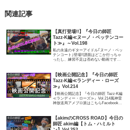
関連記事
【真打登場!!】『今日の師匠
今日の師匠
Tazz-K編≪ヌーノ・ベッテンコー
ト≫』～Vol.198
私の永遠のギターアイドル｢ヌーノ・ベッ
テンコート｣登場!!譜面はどこか行っちゃ
ったし、練習不足は否めない動画です
が、優しく見守ってください。
【映画公開記念】『今日の師匠
今日の師匠
Tazz-K編≪ランディー・ローズ
≫』Vol.214
【映画公開記念】『今日の師匠 Tazz-K編
≪ランディー・ローズ≫』Vol.214風神雷
神放送局アメブロ派はこちらFacebook派
はこちら今回の風雷奏典風雷奏典一覧 ＞
＞
【akimのCROSS ROAD】今日の
今日の師匠
師匠 akim編【トム・ハミルト
ン】Vol.252