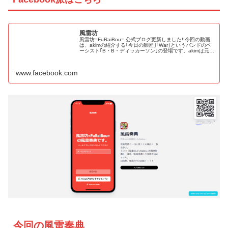
風雷坊
風雷坊=FuRaiBou= 公式ブログ更新しました!!今回の動画
は、akimの紹介する｢今日の師匠｣｢War｣というバンドのベ
ーシスト｢B・B・ディッカーソン｣の登場です。akimは元々
勿論知っていたが、最近嵌っている｢朝活｣で聴き直して
み...
www.facebook.com
今回の風雷奏典