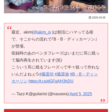
2025.04.05
最近、akim(
@akim_is
)は朝活にハマってる様
で、そこからの流れで｢B・B・ディッカーソン｣
が登場。
収録時のあのペンタフレーズはいまだに耳に残っ
て脳内再生されています(笑)
こういう耳に残るフレーズって中々狙って作れな
いんだよねぇ💦
#風雷坊
#風雷放
#B・B・ディッ
カーソン
https://t.co/dGFqAH3hDU
— Tazz-K@guitarist (@nausera)
April 5, 2025