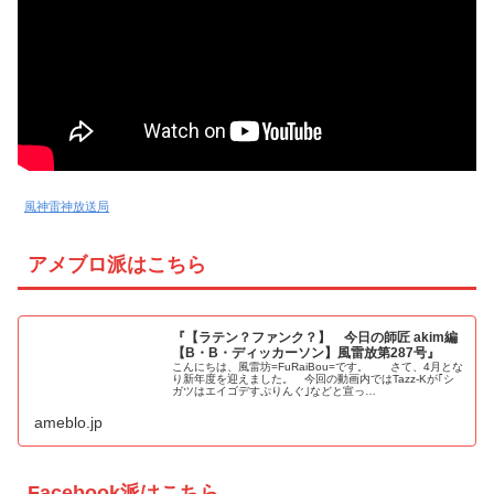
風神雷神放送局
アメブロ派はこちら
『【ラテン？ファンク？】 今日の師匠 akim編
【B・B・ディッカーソン】風雷放第287号』
こんにちは、風雷坊=FuRaiBou=です。 さて、4月とな
り新年度を迎えました。 今回の動画内ではTazz-Kが｢シ
ガツはエイゴデすぷりんぐ｣などと宣っ…
ameblo.jp
Facebook派はこちら