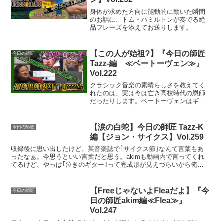
身体が求めた方向に能動的に動いた瞬間
のお話に、トム・ハミルトンが奏でる絶
品フレーズを添えてお送りします。
【この人が始祖?】『今日の師匠
今日の師匠
Tazz-編 ≪ベートーヴェン≫』
Vol.222
クラシック音楽の素晴らしさを教えてく
れたのは、実は今は亡き高校時代の恩師
だったりします。ベートーヴェンはギタ
ーで弾いてると楽しくなる曲が多いんで
すよね。
【涙の白蛇】今日の師匠 Tazz-K
今日の師匠
編【ジョン・サイクス】Vol.259
収録後に思い出したけど、某音楽誌で｢サイクス節｣なんて言葉もあ
ったなぁ。今思うといい言葉だと思う。akimも動画内で言ってくれ
てるけど、やっぱ｢泣きのギター｣って完成形が見えづらいから俺は
好きなんだよねぇ
【FreeじゃないよFleaだよ】『今
今日の師匠
日の師匠akim編≪Flea≫』
Vol.247