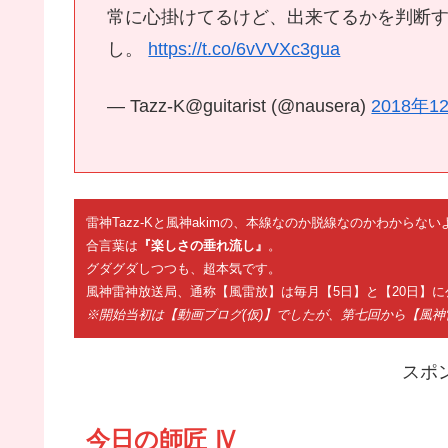
常に心掛けてるけど、出来てるかを判断
し。
https://t.co/6vVVXc3gua
— Tazz-K@guitarist (@nausera)
2018年1
雷神Tazz-Kと風神akimの、本線なのか脱線なのかわから
合言葉は
『楽しさの垂れ流し』
。
グダグダしつつも、超本気です。
風神雷神放送局、通称【風雷放】は毎月【5日】と【20日】に
※開始当初は【動画ブログ(仮)】でしたが、第七回から【風
スポ
今日の師匠 Ⅳ