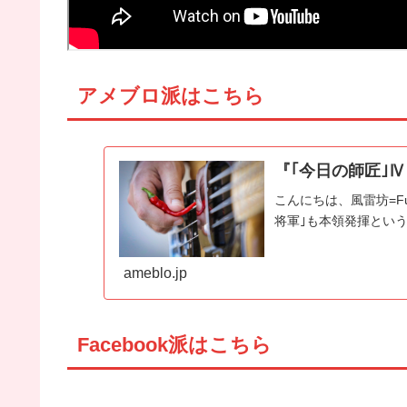
アメブロ派はこちら
『｢今日の師匠｣Ⅳ 
こんにちは、風雷坊=Fu
将軍｣も本領発揮とい
ameblo.jp
Facebook派はこちら