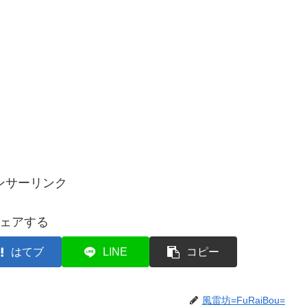
ンサーリンク
ェアする
はてブ
LINE
コピー
風雷坊=FuRaiBou=