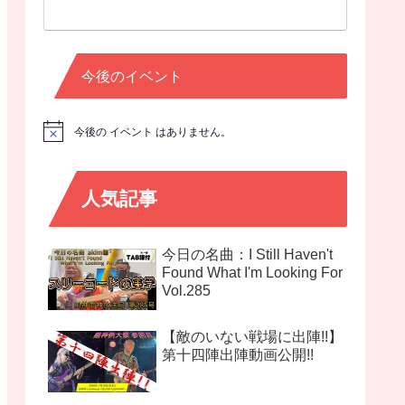
今後のイベント
今後の イベント はありません。
N
o
t
i
c
人気記事
e
今日の名曲：I Still Haven't
Found What I'm Looking For
Vol.285
【敵のいない戦場に出陣!!】
第十四陣出陣動画公開!!