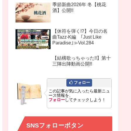
季節新曲2026年 冬【桃花
酒】公開!!
【休符を弾く!?】今日の名
曲Tazz-K編 ｢Just Like
Paradise｣≫Vol.284
【結構歌っちゃった!!】第十
三陣出陣動画公開!!
フォロー
この記事が気に入ったら最新ニュ
ース情報を、
フォロー
してチェックしよう！
SNSフォローボタン