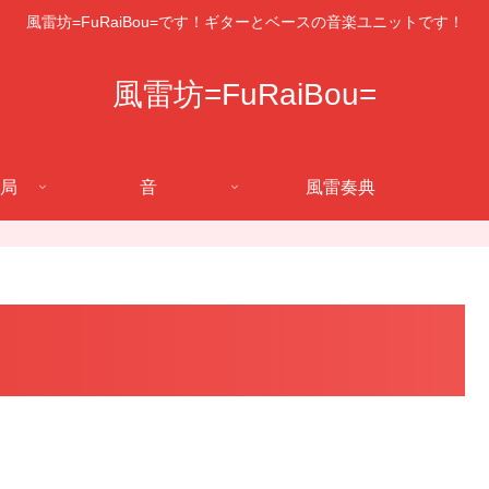
風雷坊=FuRaiBou=です！ギターとベースの音楽ユニットです！
風雷坊=FuRaiBou=
局
音
風雷奏典