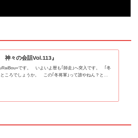
神々の会話Vol.113』
RaiBou=です。 いよいよ暦も｢師走｣へ突入です。 ｢冬
うところでしょうか。 この｢冬将軍｣って誰やねん？と…