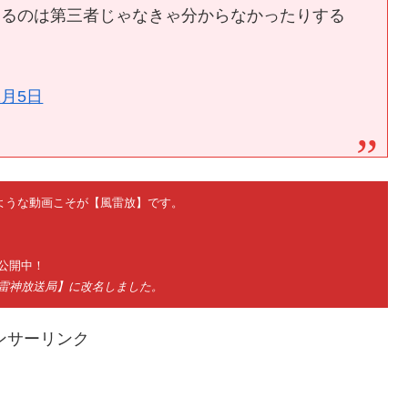
するのは第三者じゃなきゃ分からなかったりする
2月5日
ないような動画こそが【風雷放】です。
公開中！
神雷神放送局】に改名しました。
ンサーリンク