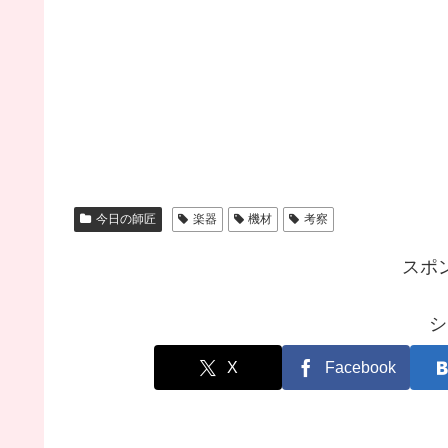
今日の師匠
楽器
機材
考察
スポ
シ
X
Facebook