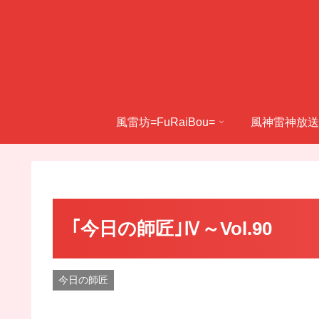
風雷坊=FuRaiBou=
風神雷神放送
｢今日の師匠｣Ⅳ～Vol.90
今日の師匠