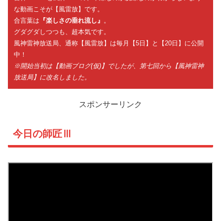
な動画こそが【風雷放】です。
合言葉は
『楽しさの垂れ流し』
。
グダグダしつつも、超本気です。
風神雷神放送局、通称【風雷放】は毎月【5日】と【20日】に公開
中！
※開始当初は【動画ブログ(仮)】でしたが、第七回から【風神雷神
放送局】に改名しました。
スポンサーリンク
今日の師匠Ⅲ