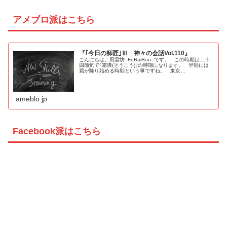
アメブロ派はこちら
『｢今日の師匠｣Ⅲ 神々の会話Vol.110』
こんにちは、風雷坊=FuRaiBou=です。 この時期は二十
四節気で｢霜降(そうこう)｣の時期になります。 早朝には
霜が降り始める時期という事ですね。 東京…
ameblo.jp
Facebook派はこちら