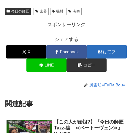
今日の師匠
楽器
機材
考察
スポンサーリンク
シェアする
X
Facebook
はてブ
LINE
コピー
風雷坊=FuRaiBou=
関連記事
【この人が始祖?】『今日の師匠
今日の師匠
Tazz-編 ≪ベートーヴェン≫』