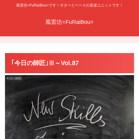
風雷坊=FuRaiBou=です！ギターとベースの音楽ユニットです！
風雷坊=FuRaiBou=
｢今日の師匠｣Ⅲ～Vol.87
今日の師匠