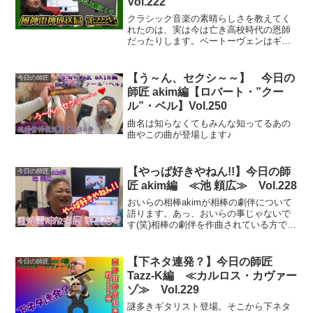
Vol.222
クラシック音楽の素晴らしさを教えてく
れたのは、実は今は亡き高校時代の恩師
だったりします。ベートーヴェンはギタ
ーで弾いてると楽しくなる曲が多いんで
すよね。
【う～ん、セクシ～～】 今日の
今日の師匠
師匠 akim編【ロバート・”クー
ル”・ベル】Vol.250
曲名は知らなくてもみんな知ってるあの
曲やこの曲が登場します♪
【やっぱ好きやねん!!】今日の師
今日の師匠
匠 akim編 ≪池 頼広≫ Vol.228
おいらの相棒akimが相棒の劇伴について
語ります。あっ、おいらの事じゃないで
す(笑)相棒の劇伴を作曲されている方で
す。俺も作曲しますが俺の事じゃないで
す。
【下ネタ連発？】今日の師匠
今日の師匠
Tazz-K編 ≪カルロス・カヴァー
ゾ≫ Vol.229
謎多きギタリスト登場。そこから下ネタ