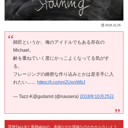
2018.10.25
師匠というか、俺のアイドルでもある存在の
Michael。
齢を重ねていく度にかっこよくなってる気がす
る。
フレージングの緻密な作り込みとかは是非手に入
れたい……
https://t.co/nni2UonWbJ
— Tazz-K@guitarist (@nausera)
2018年10月25日
雷神Tazz-Kと風神akimの、本線なのか脱線なのかわからないよう