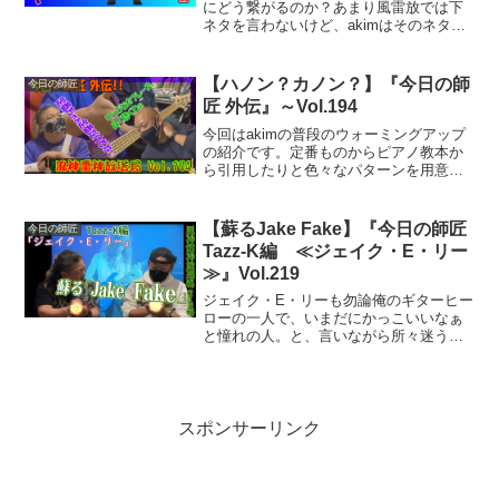
にどう繋がるのか？あまり風雷放では下
ネタを言わないけど、akimはそのネタに
すぐ気づいたのは流石ｗ
【ハノン？カノン？】『今日の師
今日の師匠
匠 外伝』～Vol.194
今回はakimの普段のウォーミングアップ
の紹介です。定番ものからピアノ教本か
ら引用したりと色々なパターンを用意し
てるようです。
【蘇るJake Fake】『今日の師匠
今日の師匠
Tazz-K編 ≪ジェイク・E・リー
≫』Vol.219
ジェイク・E・リーも勿論俺のギターヒー
ローの一人で、いまだにかっこいいなぁ
と憧れの人。と、言いながら所々迷う辺
りはご愛敬ｗ
スポンサーリンク