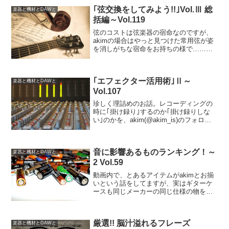
｢弦交換をしてみよう!!｣Vol.Ⅲ 総
楽器と機材とDAWと
括編～Vol.119
弦のコストは弦楽器の宿命なのですが、
akimの場合はやっと見つけた常用弦が姿
を消しがちな宿命をお持ちの様で……そ
の点、俺はかれこれ10年以上常用弦を変
えずに済んでいるのは僥倖だと言わざる
を得ない。
｢エフェクター活用術｣Ⅱ～
楽器と機材とDAWと
Vol.107
珍しく理詰めのお話。レコーディングの
時に｢掛け録り｣するのか｢掛け録りしな
い｣のかを、akim(@akim_is)のフォロー
でお届け。気分も大切だよねとか、雰囲
気も重要だよねとか、結局理詰めだけで
は説明できなかったね(笑)でも大切なんだ
音に影響あるものランキング！～
よね～、気分や雰囲気って♪
楽器と機材とDAWと
2 Vol.59
動画内で、とあるアイテムがakimとお揃
いという話をしてますが、実はギターケ
ースも同じメーカーの同じ仕様の物を使
ってたりします。そして、相変わらず私
はのっびのびモードですｗ
厳選!! 脳汁溢れるフレーズ
楽器と機材とDAWと