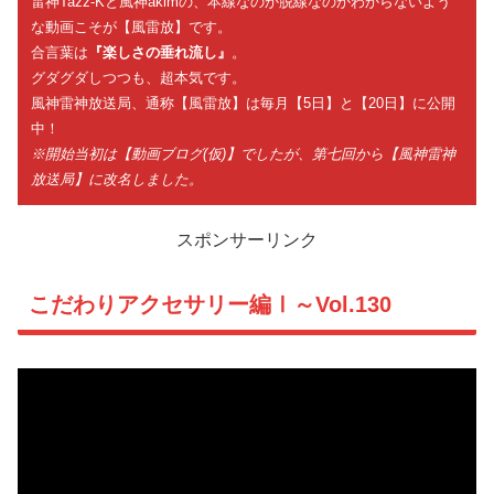
雷神Tazz-Kと風神akimの、本線なのか脱線なのかわからないよう
な動画こそが【風雷放】です。
合言葉は
『楽しさの垂れ流し』
。
グダグダしつつも、超本気です。
風神雷神放送局、通称【風雷放】は毎月【5日】と【20日】に公開
中！
※開始当初は【動画ブログ(仮)】でしたが、第七回から【風神雷神
放送局】に改名しました。
スポンサーリンク
こだわりアクセサリー編Ⅰ～Vol.130