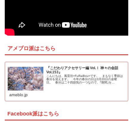
アメブロ派はこちら
『こだわりアクセサリー編 Vol.Ⅰ 神々の会話
Vol.153』
こんにちは、風雷坊=FuRaiBou=です。 まもなく季節は
春分を迎えます。 今年の春分の日は3月20日の金曜
日。 春分は二十四節気の一つなので、｢期間｣を…
ameblo.jp
Facebook派はこちら