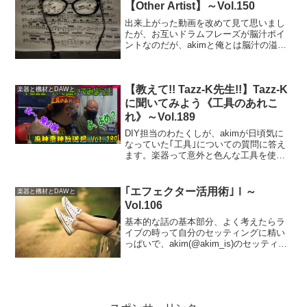
【Other Artist】～Vol.150
出来上がった動画を改めて見て思いまし
たが、お互いドラムフレーズが脳汁ポイ
ントなのだが、akimと俺とは脳汁の溢れ
るベクトルが違うようで。当然リズム隊
としてのドラムと、上物担当からしたド
ラムは意識の掛け方が違うと再認識。だ
【教えて!! Tazz-K先生!!】Tazz-K
から音楽はオモロいね～♪
楽器と機材とDAWと
に聞いてみよう《工具のあれこ
れ》～Vol.189
DIY担当のわたくしが、akimが日頃気に
なっていた｢工具｣についての質問に答え
ます。楽器って意外と色んな工具を使い
ますよね。そこで｢適切な工具の選択｣の
手助けになれば幸いです。結構大事な事
だけど、意外と意識してない所かも。
｢エフェクター活用術｣Ⅰ～
楽器と機材とDAWと
Vol.106
基本的な話の基本部分、よく考えたらラ
イブの時って自分のセッティングに精い
っぱいで、akim(@akim_is)のセッティン
グの様子ってあんまり見てなかったりだ
もんね。ベーシストなら常識なんだろう
けど、勉強になりましたっていうお話で
す!!