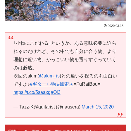
2020.03.15
｢小物にこだわる｣というか、ある意味必要に迫ら
れるのだけれど、その中でも自分に合う物、より
理想に近い物、かっこいい物を選りすぐっていく
のは必然。
次回のakim(
@akim_is
)との違いを探るのも面白い
ですよ♪
#ギター小物
#風雷坊
=FuRaiBou=
https://t.co/5saaxgaOl3
— Tazz-K@guitarist (@nausera)
March 15, 2020