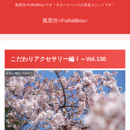
風雷坊=FuRaiBou=です！ギターとベースの音楽ユニットです！
風雷坊=FuRaiBou=
こだわりアクセサリー編Ⅰ～Vol.130
楽器と機材とDAWと