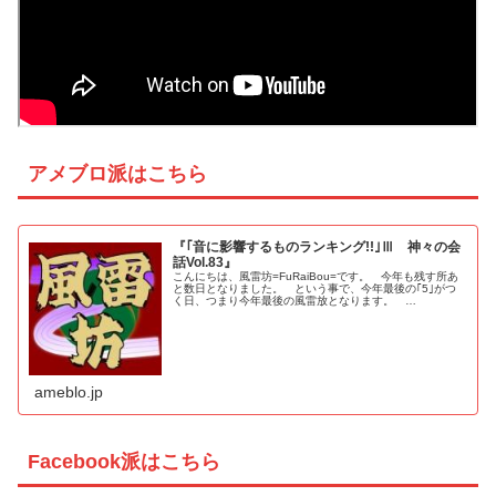
アメブロ派はこちら
『｢音に影響するものランキング!!｣Ⅲ 神々の会
話Vol.83』
こんにちは、風雷坊=FuRaiBou=です。 今年も残す所あ
と数日となりました。 という事で、今年最後の｢5｣がつ
く日、つまり今年最後の風雷放となります。 …
ameblo.jp
Facebook派はこちら