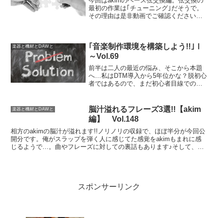
今回はakimのベース弦交換編。弦交換の
最初の作業は｢チューニング｣だそうで。
その理由は是非動画でご確認ください。
ギターで弦交換前にチューニングってま
ず無いと思うんだよね…楽器って面白
い!!!!
｢音楽制作環境を構築しよう!!｣Ⅰ
楽器と機材とDAWと
～Vol.69
前半は二人の最近の悩み、そこから本題
へ…私はDTM導入から5年位かな？脱初心
者ではあるので、まだ初心者目線でのお
話しも可能かと。喋りながらも勉強して
た感じだね(笑)
脳汁溢れるフレーズ3選!!【akim
楽器と機材とDAWと
編】 Vol.148
相方のakimの脳汁が溢れます!!ノリノリの収録で、ほぼ半分が今回公
開分です。俺がスラップを弾く人に感じてた感覚をakimもまれに感
じるようで…。曲やフレーズに対しての裏話もあります♪そして、久
しぶりにベース弾いてます(←重要)
スポンサーリンク