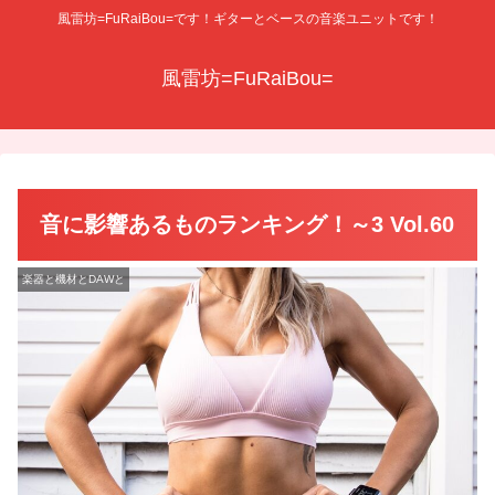
風雷坊=FuRaiBou=です！ギターとベースの音楽ユニットです！
風雷坊=FuRaiBou=
音に影響あるものランキング！～3 Vol.60
楽器と機材とDAWと