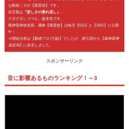
な動画こそが【風雷放】です。
合言葉は
『楽しさの垂れ流し』
。
グダグダしつつも、超本気です。
風神雷神放送局、通称【風雷放】は毎月【5日】と【20日】に公開
中！
※開始当初は【動画ブログ(仮)】でしたが、第七回から【風神雷神
放送局】に改名しました。
スポンサーリンク
音に影響あるものランキング！～3