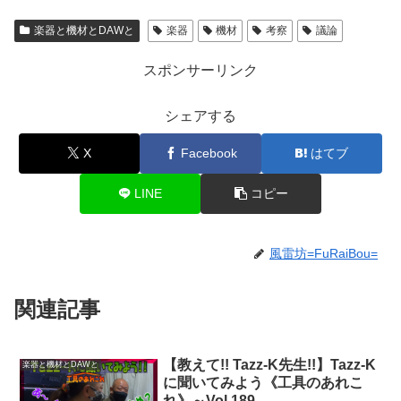
楽器と機材とDAWと
楽器
機材
考察
議論
スポンサーリンク
シェアする
X
Facebook
はてブ
LINE
コピー
風雷坊=FuRaiBou=
関連記事
【教えて!! Tazz-K先生!!】Tazz-K
楽器と機材とDAWと
に聞いてみよう《工具のあれこ
れ》～Vol.189