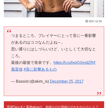
2017.12.25
つまるところ、プレイヤーにとって音に一番影響
があるのはココなんだよね～。
思い通りにはしづらいけど、いとしくて大切なと
ころ。
最後の最後で発表です。
https://t.co/lxgQJnndZR
#
風雷放
#音に影響あるもの
— Bassist (@akim_is)
December 25, 2017
雷神Tazz-Kと風神akimの、本線なのか脱線なのかわからないよう