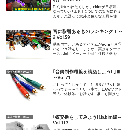
DIY担当のわたくしが、akimが日頃気に
なっていた｢工具｣についての質問に答え
ます。楽器って意外と色んな工具を使い
ますよね。そこで｢適切な工具の選択｣の
手助けになれば幸いです。結構大事な事
だけど、意外と意識してない所かも。
音に影響あるものランキング！～
楽器と機材とDAWと
2 Vol.59
動画内で、とあるアイテムがakimとお揃
いという話をしてますが、実はギターケ
ースも同じメーカーの同じ仕様の物を使
ってたりします。そして、相変わらず私
はのっびのびモードですｗ
｢音楽制作環境を構築しよう!!｣Ⅲ
楽器と機材とDAWと
～Vol.71
これってもしかして…仕切りが!?入れ替
わってる～～？という事で、DAWソフト
導入の体験談のお話です!!誰にも聞けなか
ったので、導入当時の苦労を思い出しま
したｗｗ
｢弦交換をしてみよう!!｣akim編～
楽器と機材とDAWと
Vol.117