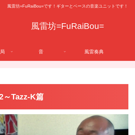
風雷坊=FuRaiBou=です！ギターとベースの音楽ユニットです！
風雷坊=FuRaiBou=
局
音
風雷奏典
Tazz-K篇