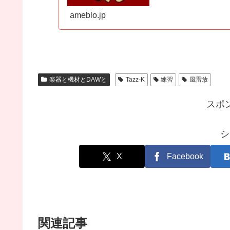
ameblo.jp
楽器と機材とDAWと
Tazz-K
練習
風雷放
スポ
シ
X
Facebook
関連記事