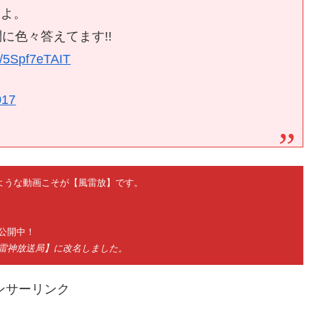
すよ。
に色々答えてます!!
co/5Spf7eTAIT
017
ないような動画こそが【風雷放】です。
公開中！
神雷神放送局】に改名しました。
ンサーリンク