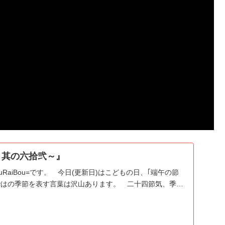
～其の六拾弐～』
RaiBou=です。 今日(更新日)はこどもの日、｢端午の節
ではの季節を表す言葉は沢山あります。 二十四節気、季…