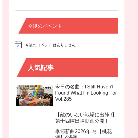
今後のイベント
今後の イベント はありません。
N
o
t
i
c
人気記事
e
今日の名曲：I Still Haven't
Found What I'm Looking For
Vol.285
【敵のいない戦場に出陣!!】
第十四陣出陣動画公開!!
季節新曲2026年 冬【桃花
酒】公開!!