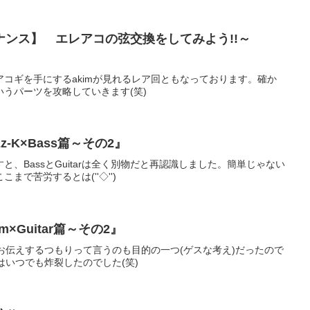
ナンス】 エレアコの弦交換をしてみよう!!～
コギを手にするakimが見れるレア回ともなっております。確か
うパーツを攻略していきます(笑)
-K×Bass篇～その2』
、BassとGuitarは全く別物だと再認識しました。簡単じゃない
まで苦労するとは(''◇'')ゞ
×Guitar篇～その2』
をお伝えするつもりって言うのも目的の一つ(ゲスな考え)だったので
はいつでも炸裂したのでした(笑)