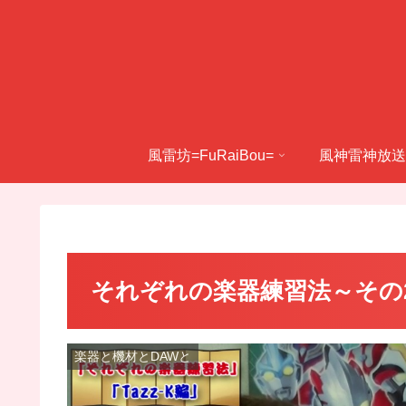
風雷坊=FuRaiBou=
風神雷神放送
それぞれの楽器練習法～その2～
楽器と機材とDAWと