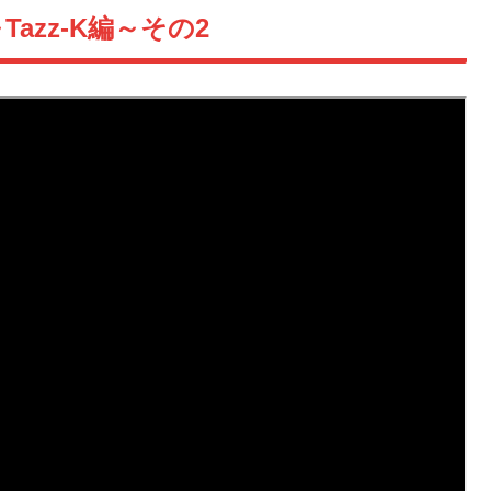
azz-K編～その2