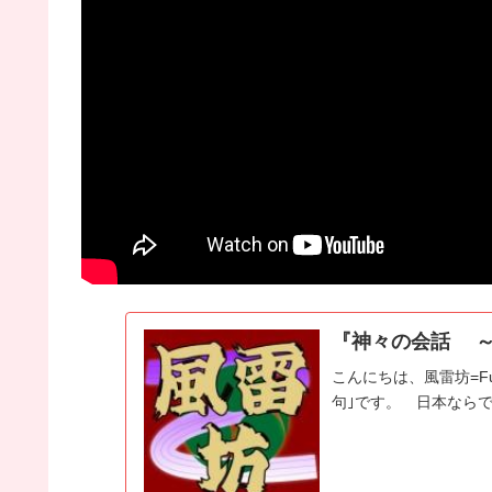
『神々の会話 
こんにちは、風雷坊=Fu
句｣です。 日本なら