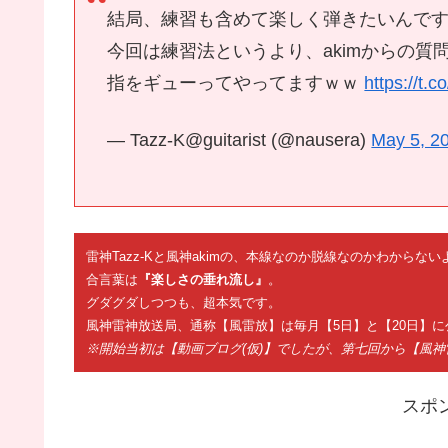
結局、練習も含めて楽しく弾きたいんで
今回は練習法というより、akimからの質問
指をギューってやってますｗｗ
https://t.
— Tazz-K@guitarist (@nausera)
May 5, 2
雷神Tazz-Kと風神akimの、本線なのか脱線なのかわから
合言葉は
『楽しさの垂れ流し』
。
グダグダしつつも、超本気です。
風神雷神放送局、通称【風雷放】は毎月【5日】と【20日】に
※開始当初は【動画ブログ(仮)】でしたが、第七回から【風
スポ