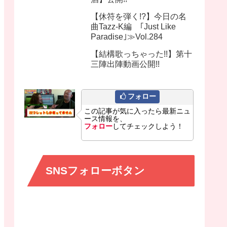
【休符を弾く!?】今日の名
曲Tazz-K編 ｢Just Like
Paradise｣≫Vol.284
【結構歌っちゃった!!】第十
三陣出陣動画公開!!
フォロー
この記事が気に入ったら最新ニュ
ース情報を、
フォロー
してチェックしよう！
SNSフォローボタン