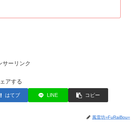
ンサーリンク
ェアする
はてブ
LINE
コピー
風雷坊=FuRaiBou=