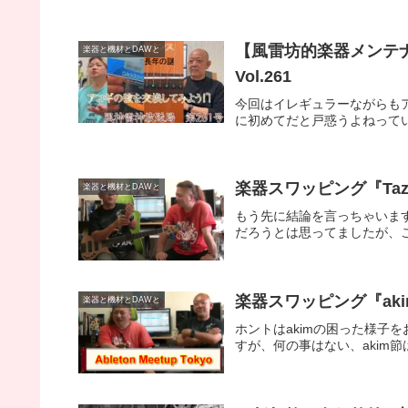
【風雷坊的楽器メンテ
楽器と機材とDAWと
Vol.261
今回はイレギュラーながらもア
に初めてだと戸惑うよねってい
楽器スワッピング『Tazz
楽器と機材とDAWと
もう先に結論を言っちゃいますと
だろうとは思ってましたが、ここ
楽器スワッピング『akim
楽器と機材とDAWと
ホントはakimの困った様子
すが、何の事はない、akim節