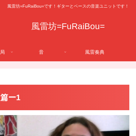
風雷坊=FuRaiBou=です！ギターとベースの音楽ユニットです！
風雷坊=FuRaiBou=
局
音
風雷奏典
篇ー1