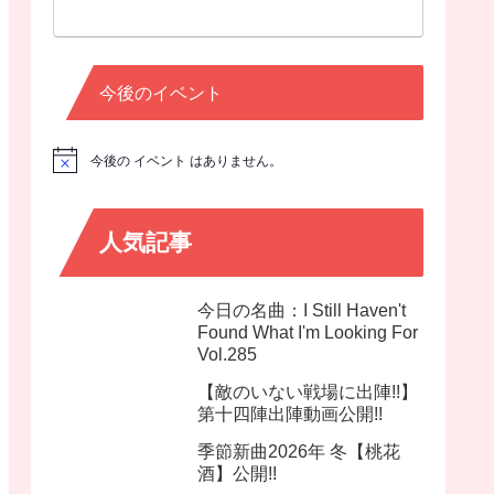
今後のイベント
今後の イベント はありません。
N
o
t
i
c
人気記事
e
今日の名曲：I Still Haven't
Found What I'm Looking For
Vol.285
【敵のいない戦場に出陣!!】
第十四陣出陣動画公開!!
季節新曲2026年 冬【桃花
酒】公開!!