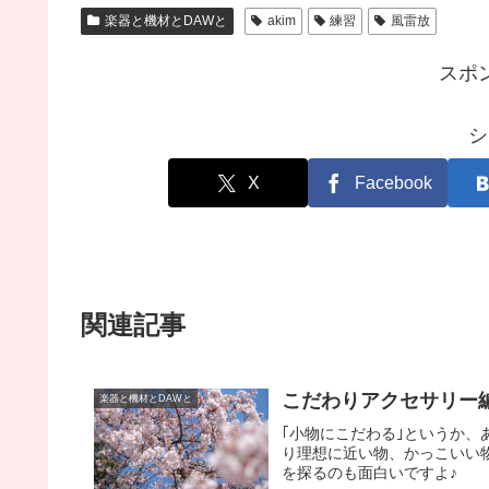
楽器と機材とDAWと
akim
練習
風雷放
スポ
シ
X
Facebook
関連記事
こだわりアクセサリー編Ⅰ
楽器と機材とDAWと
｢小物にこだわる｣というか
り理想に近い物、かっこいい物を
を探るのも面白いですよ♪