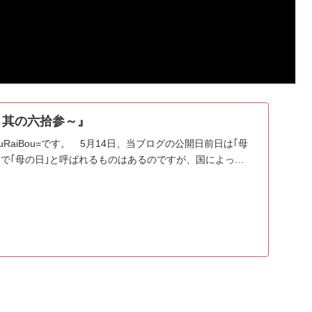
～其の六拾参～』
RaiBou=です。 5月14日、当ブログの公開日前日は｢母
中で｢母の日｣と呼ばれるものはあるのですが、国によっ…