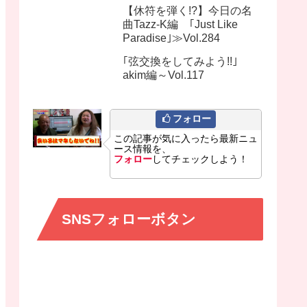
【休符を弾く!?】今日の名
曲Tazz-K編 ｢Just Like
Paradise｣≫Vol.284
｢弦交換をしてみよう!!｣
akim編～Vol.117
フォロー
この記事が気に入ったら最新ニュ
ース情報を、
フォロー
してチェックしよう！
SNSフォローボタン