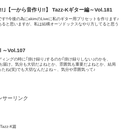
【一から音作り!!】 Tazz-Kギター編～Vol.181
!!今後の為にakimのLiveに私のギター用プリセットを作ります♪
あると思いますが、私は結構オーソドックスなやり方してると思う
Vol.107
ィングの時に｢掛け録り｣するのか｢掛け録りしない｣のかを、
フォローでお届け。気分も大切だよねとか、雰囲気も重要だよねとか、結局
たね(笑)でも大切なんだよね～、気分や雰囲気って♪
ンサーリンク
zz-K篇