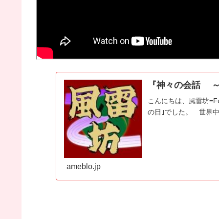
『神々の会話 
こんにちは、風雷坊=Fu
の日｣でした。 世界
ameblo.jp