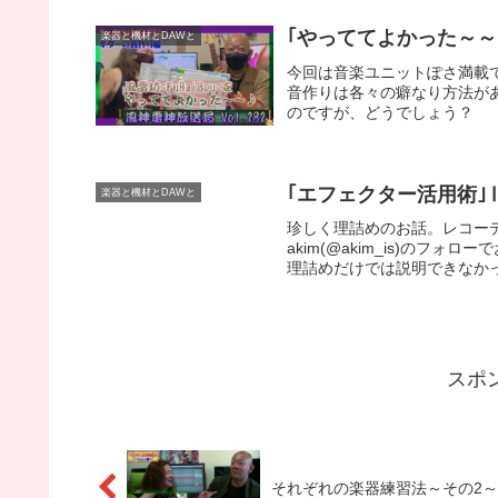
｢やっててよかった～～!!｣
楽器と機材とDAWと
今回は音楽ユニットぽさ満載です
音作りは各々の癖なり方法が
のですが、どうでしょう？
｢エフェクター活用術｣Ⅱ～
楽器と機材とDAWと
珍しく理詰めのお話。レコーデ
akim(@akim_is)の
理詰めだけでは説明できなかっ
スポ
それぞれの楽器練習法～その2～Ta