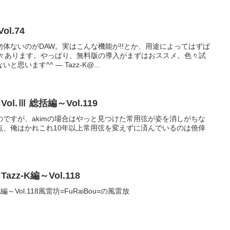
l.74
体ないのがDAW。実はこんな機能が!!とか、用途によってはずば
様々あります。やっぱり、無料版の導入がまずはおススメ。色々試
います^^ — Tazz-K@...
ol.Ⅲ 総括編～Vol.119
ですが、akimの場合はやっと見つけた常用弦が姿を消しがちな
点、俺はかれこれ10年以上常用弦を変えずに済んでいるのは僥倖
zz-K編～Vol.118
編～Vol.118風雷坊=FuRaiBou=の風雷放