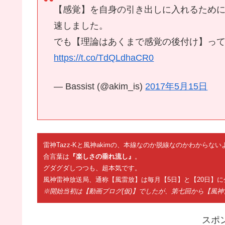
【感覚】を自身の引き出しに入れるため
速しました。
でも【理論はあくまで感覚の後付け】って
https://t.co/TdQLdhaCR0
— Bassist (@akim_is)
2017年5月15日
雷神Tazz-Kと風神akimの、本線なのか脱線なのかわから
合言葉は
『楽しさの垂れ流し』
。
グダグダしつつも、超本気です。
風神雷神放送局、通称【風雷放】は毎月【5日】と【20日】に
※開始当初は【動画ブログ(仮)】でしたが、第七回から【風
スポ