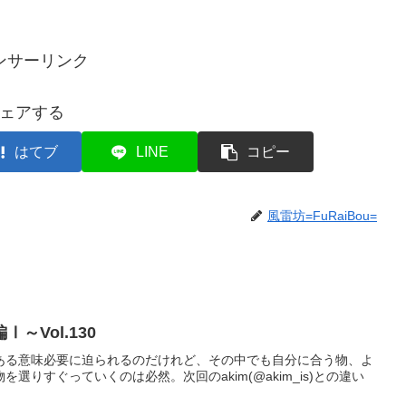
ンサーリンク
ェアする
はてブ
LINE
コピー
風雷坊=FuRaiBou=
～Vol.130
、ある意味必要に迫られるのだけれど、その中でも自分に合う物、よ
選りすぐっていくのは必然。次回のakim(@akim_is)との違い