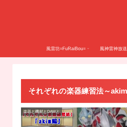
風雷坊=FuRaiBou=
風神雷神放送
それぞれの楽器練習法～akim
楽器と機材とDAWと