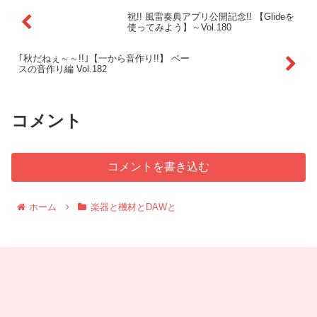
祝!! 風雷奏典アプリ公開記念!! 【Glideを
使ってみよう】～Vol.180
｢秋だねぇ～～!!｣【一から音作り!!】 ベー
スの音作り編 Vol.182
コメント
コメントを書き込む
ホーム
楽器と機材とDAWと