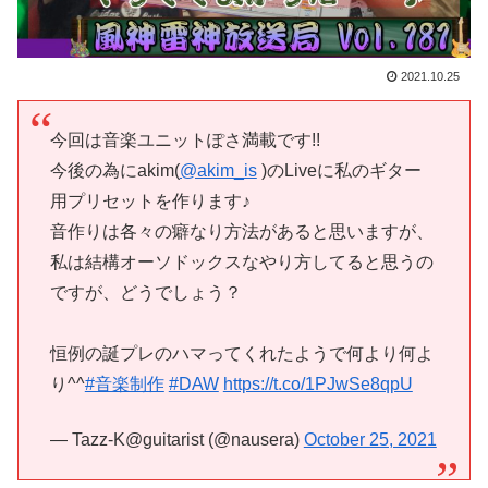
2021.10.25
今回は音楽ユニットぽさ満載です!!
今後の為にakim(
@akim_is
)のLiveに私のギター
用プリセットを作ります♪
音作りは各々の癖なり方法があると思いますが、
私は結構オーソドックスなやり方してると思うの
ですが、どうでしょう？
恒例の誕プレのハマってくれたようで何より何よ
り^^
#音楽制作
#DAW
https://t.co/1PJwSe8qpU
— Tazz-K@guitarist (@nausera)
October 25, 2021