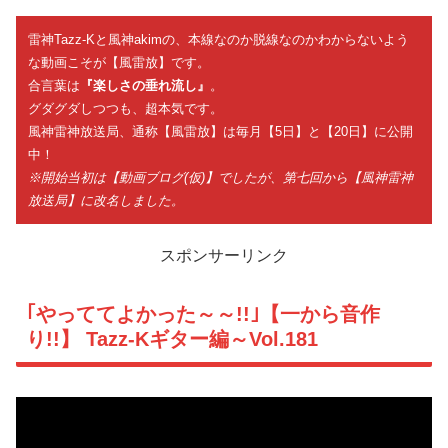
雷神Tazz-Kと風神akimの、本線なのか脱線なのかわからないよう
な動画こそが【風雷放】です。
合言葉は
『楽しさの垂れ流し』
。
グダグダしつつも、超本気です。
風神雷神放送局、通称【風雷放】は毎月【5日】と【20日】に公開
中！
※開始当初は【動画ブログ(仮)】でしたが、第七回から【風神雷神
放送局】に改名しました。
スポンサーリンク
｢やっててよかった～～!!｣【一から音作
り!!】 Tazz-Kギター編～Vol.181