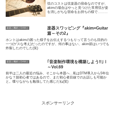
弦のコストは弦楽器の宿命なのですが、
akimの場合はやっと見つけた常用弦が姿
を消しがちな宿命をお持ちの様で……そ
の点、俺はかれこれ10年以上常用弦を変
えずに済んでいるのは僥倖だと言わざる
を得ない。
楽器スワッピング『akim×Guitar
楽器と機材とDAWと
篇～その2』
ホントはakimの困った様子をお伝えするつもりって言うのも目的の
一つ(ゲスな考え)だったのですが、何の事はない、akim節はいつでも
炸裂したのでした(笑)
｢音楽制作環境を構築しよう!!｣Ⅰ
楽器と機材とDAWと
～Vol.69
前半は二人の最近の悩み、そこから本題へ…私はDTM導入から5年位
かな？脱初心者ではあるので、まだ初心者目線でのお話しも可能か
と。喋りながらも勉強してた感じだね(笑)
スポンサーリンク