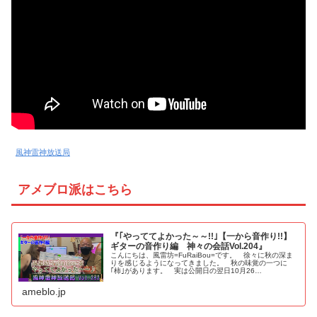
風神雷神放送局
アメブロ派はこちら
『｢やっててよかった～～!!｣【一から音作り!!】
ギターの音作り編 神々の会話Vol.204』
こんにちは、風雷坊=FuRaiBou=です。 徐々に秋の深ま
りを感じるようになってきました。 秋の味覚の一つに
｢柿｣があります。 実は公開日の翌日10月26…
ameblo.jp