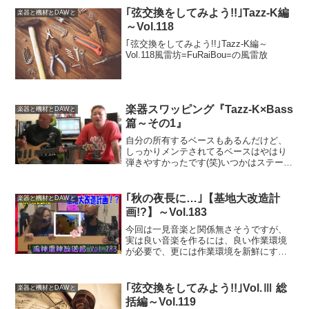
｢弦交換をしてみよう!!｣Tazz-K編
楽器と機材とDAWと
～Vol.118
｢弦交換をしてみよう!!｣Tazz-K編～
Vol.118風雷坊=FuRaiBou=の風雷放
楽器スワッピング『Tazz-K×Bass
楽器と機材とDAWと
篇～その1』
自分の所有するベースもあるんだけど、
しっかりメンテされてるベースはやはり
弾きやすかったです(笑)いつかはステージ
でギタースラップを披露できるかも？
｢秋の夜長に…｣【基地大改造計
楽器と機材とDAWと
画!?】～Vol.183
今回は一見音楽と関係無さそうですが、
実は良い音楽を作るには、良い作業環境
が必要で、更には作業環境を新鮮にする
ことで新たなインスピレーションが生ま
れるのです!!、、と思いますwwという事
で、akimから色々な要望を承りまして、
｢弦交換をしてみよう!!｣Vol.Ⅲ 総
楽器と機材とDAWと
後日施工となります。乞うご期待!!
括編～Vol.119