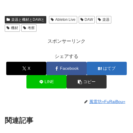
楽器と機材とDAWと
Ableton Live
DAW
楽器
機材
考察
スポンサーリンク
シェアする
X
Facebook
はてブ
LINE
コピー
風雷坊=FuRaiBou=
関連記事