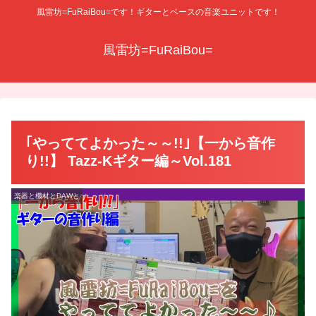
風雷坊=FuRaiBou=です！ギターとベースの音楽ユニットです！
風雷坊=FuRaiBou=
｢やっててよかった～～!!｣【一から音作
り!!】 Tazz-Kギター編～Vol.181
楽器と機材とDAWと