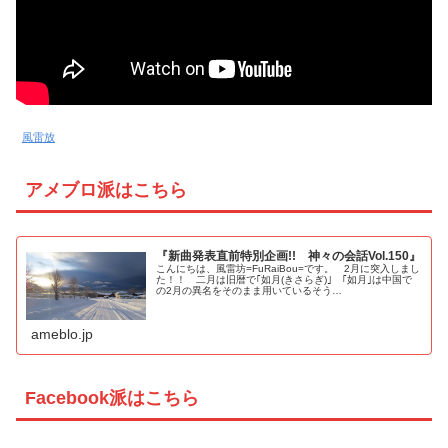
風雷放
アメブロ派はこちら
『新曲発表直前特別企画!! 神々の会話Vol.150』
こんにちは、風雷坊=FuRaiBou=です。 2月に突入しまし
た！！ 二月は旧暦で｢如月(きさらぎ)｣ ｢如月｣は中国で
の2月の異名をそのまま用いているそう…
ameblo.jp
Facebook派はこちら