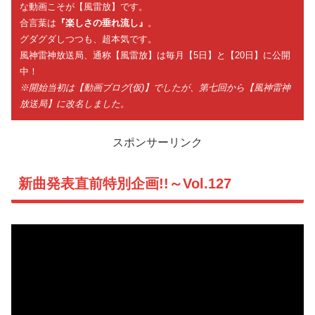
な動画こそが【風雷放】です。
合言葉は
『楽しさの垂れ流し』
。
グダグダしつつも、超本気です。
風神雷神放送局、通称【風雷放】は毎月【5日】と【20日】に公開
中！
※開始当初は【動画ブログ(仮)】でしたが、第七回から【風神雷神
放送局】に改名しました。
スポンサーリンク
新曲発表直前特別企画!!～Vol.127