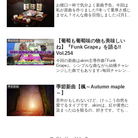
お猪口一杯で気分よく新曲予告。今回は
私が原曲を作りました!!冬って重厚さ感じ
ません？そんな曲を目指しました♪2月15
日発表です!!宜しくお願いしますm(__)m
【葡萄も葡萄味の物も美味しい
季節新曲
ね】『Funk Grape』を語る!!
Vol.254
今回の新曲はakim主導作曲｢Funk
Grape｣。シンプルな曲ながら結構チャレ
ンジした曲でもあります♪毎回チャレンジ
はしてるんだけどね^^
季節新曲【楓～Autumn maple
季節新曲
～】
意外かもしれないけど、けっこう自然を
愛でるタイプです、akimは。紅や黄色に
染まった山を観るの、好きです。でも今
年は紅葉狩りに行けなさそうなので、せ
めて曲の中だけでも。。。