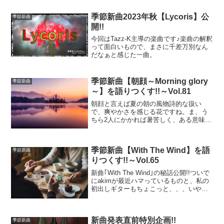
季節新曲2023年秋【Lycoris】公
季節新曲
開!!
今回はTazz-K主導の楽曲です♪楽曲の解釈
って面白いもので、まさに千差万別なん
だなぁと感じた一曲。
季節新曲【朝顔～Morning glory
季節新曲
～】を語りつくす!!～Vol.81
朝顔と言えば夏の朝の風物詩的な扱い
で、爽やかさを感じる花ですね。ま、う
ちら2人にかかれば暑苦しく、ある意味む
さい感じすら覚えますねｗｗｗそんな感
じで曲解説。
季節新曲【With The Wind】を語
季節新曲
りつくす!!～Vol.65
新曲｢With The Wind｣の秘話公開!!ついで
にakimが最近ハマっているものと、私の
初出しギターもちょこっと、、、いや、
がっつり紹介してます(笑)
新曲発表直前特別企画!!
季節新曲