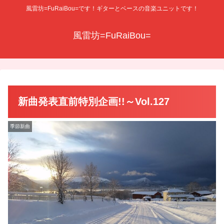
風雷坊=FuRaiBou=です！ギターとベースの音楽ユニットです！
風雷坊=FuRaiBou=
新曲発表直前特別企画!!～Vol.127
季節新曲