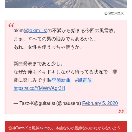
2020.02.05
akim(
@akim_is
)の不満から始まる今回の風雷放。
まぁ、すべての男の悩みでもあるかと。
あれ、女性も使うっちゃ使うか。
新曲発表まであと少し。
なぜか俺もドキドキしながら待ってる状況で、非
常に楽しみです!!
#季節新曲
#風雷放
https://t.co/YMWrVAgr3H
— Tazz-K@guitarist (@nausera)
February 5, 2020
雷神Tazz-Kと風神akimの、本線なのか脱線なのかわからないよう