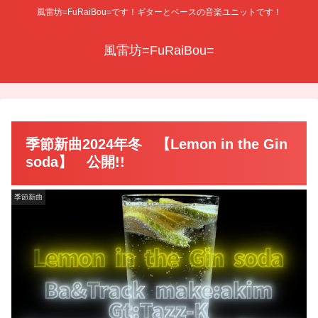
風雷坊=FuRaiBou=です！ギターとベースの音楽ユニットです！
風雷坊=FuRaiBou=
季節新曲2024年冬 【Lemon in the Gin
soda】 公開!!
季節新曲