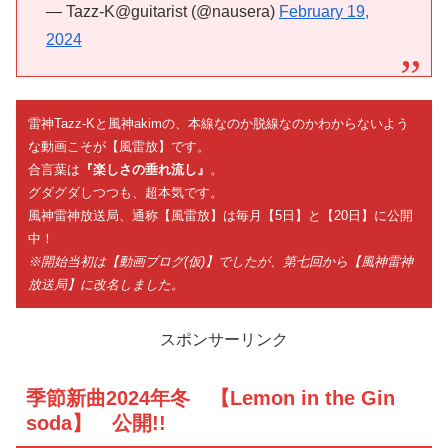
— Tazz-K@guitarist (@nausera)
February 19,
2024
雷神Tazz-Kと風神akimの、本線なのか脱線なのかわからないよう
な動画こそが【風雷放】です。
合言葉は
『楽しさの垂れ流し』
。
グダグダしつつも、超本気です。
風神雷神放送局、通称【風雷放】は毎月【5日】と【20日】に公開
中！
※開始当初は【動画ブログ(仮)】でしたが、第七回から【風神雷神
放送局】に改名しました。
スポンサーリンク
季節新曲2024年冬 【Lemon in the Gin
soda】 公開!!