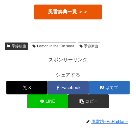
風雷奏典一覧 ＞＞
季節新曲
Lemon in the Gin soda
季節新曲
スポンサーリンク
シェアする
X
Facebook
はてブ
LINE
コピー
風雷坊=FuRaiBou=