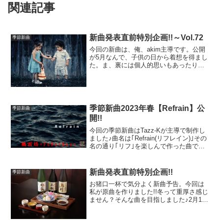
関連記事
新曲発表直前特別企画!!～Vol.72
季節新曲
今回の新曲は、俺、akim主導です。公開
が5月なんで、子供の日から着想を得まし
た。ま、裏には個人的思いもあったりす
るんですが笑
季節新曲2023年春【Refrain】公
季節新曲
開!!
今回の季節新曲はTazz-Kが主導で制作し
ました♪曲名は｢Refrain(リフレイン)｣その
名の通り｢リフ｣を楽しんで作った曲で
す。ご一聴くださいませ♪
新曲発表直前特別企画!!
季節新曲
お猪口一杯で気分よく新曲予告。今回は
私が原曲を作りました!!冬って重厚さ感じ
ません？そんな曲を目指しました♪2月15
日発表です!!宜しくお願いしますm(__)m