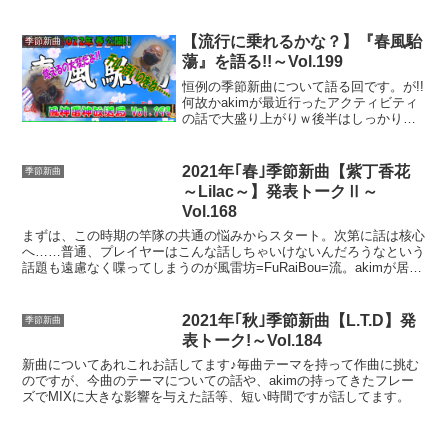
【流行に乗れるかな？】『春風駘
季節新曲
蕩』を語る!!～Vol.199
恒例の季節新曲について語る回です。が!!
何故かakimが最近行ったアクティビティ
の話で大盛り上がりｗ後半はしっかり曲
制作過程や、曲のテーマ、四苦八苦の様
子もお話してます。季節新曲をお聴きに
なりながら是非ご覧ください♪
2021年｢春｣季節新曲【紫丁香花
季節新曲
～Lilac～】発表トークⅡ～
Vol.168
まずは、この時期の竿隊の共通の悩みからスタート。次第に話は核心
へ……普通、プレイヤーはこんな話しちゃいけないんだろうなという
話題も遠慮なく喋ってしまうのが風雷坊=FuRaiBou=流。akimが居な
かったら、ずっと赤面したままの事故動画寸前の話も？？
2021年｢秋｣季節新曲【L.T.D】発
季節新曲
表トーク!～Vol.184
新曲についてあれこれお話してます♪毎曲テーマを持って作曲に挑む
のですが、今曲のテーマについての話や、akimの持ってきたフレー
ズでMIXに大きな影響を与えた話等、短い時間ですが話してます。