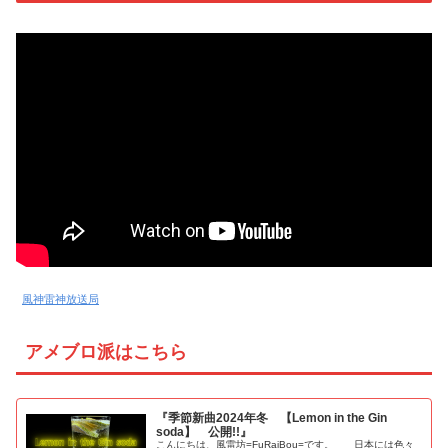
風神雷神放送局
アメブロ派はこちら
『季節新曲2024年冬 【Lemon in the Gin
soda】 公開!!』
こんにちは、風雷坊=FuRaiBou=です。 日本には色々