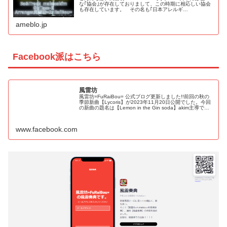
な｢協会｣が存在しておりまして、この時期に相応しい協会
も存在しています。 その名も｢日本アレルギ…
ameblo.jp
Facebook派はこちら
風雷坊
風雷坊=FuRaiBou= 公式ブログ更新しました!!前回の秋の
季節新曲【Lycoris】が2023年11月20日公開でした。今回
の新曲の題名は【Lemon in the Gin soda】akim主導で曲
制作が進められ、【作曲＆Bass：...
www.facebook.com