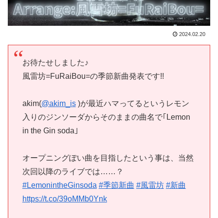
2024.02.20
お待たせしました♪
風雷坊=FuRaiBou=の季節新曲発表です!!
akim(
@akim_is
)が最近ハマってるというレモン
入りのジンソーダからそのままの曲名で｢Lemon
in the Gin soda｣
オープニングぽい曲を目指したという事は、当然
次回以降のライブでは……？
#LemonintheGinsoda
#季節新曲
#風雷坊
#新曲
https://t.co/39oMMb0Ynk