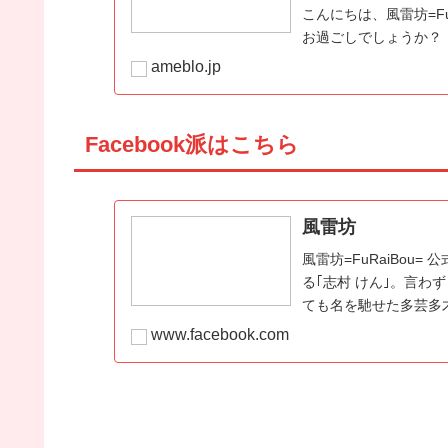
こんにちは、風雷坊=F
お過ごしでしょうか？
ameblo.jp
Facebook派はこちら
風雷坊
風雷坊=FuRaiBou=
る｢志村 けん｣。言
ても名を馳せた多芸多
存...
www.facebook.com