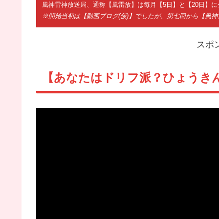
風神雷神放送局、通称【風雷放】は毎月【5日】と【20日】に
※開始当初は【動画ブログ(仮)】でしたが、第七回から【風
スポ
【あなたはドリフ派？ひょうきん