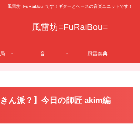
風雷坊=FuRaiBou=です！ギターとベースの音楽ユニットです！
風雷坊=FuRaiBou=
局
音
風雷奏典
きん派？】今日の師匠 akim編