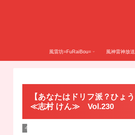
風雷坊=FuRaiBou=
風神雷神放送
【あなたはドリフ派？ひょう
≪志村 けん≫ Vol.230
今日の師匠