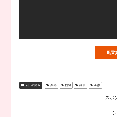
風雷
今日の師匠
楽器
機材
練習
考察
スポ
シ