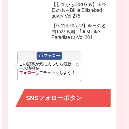
【新春からBad Guy】≪今
日の名曲Billie Eilish/bad
guy≫ Vol.275
【休符を弾く!?】今日の名
曲Tazz-K編 ｢Just Like
Paradise｣≫Vol.284
フォロー
この記事が気に入ったら最新ニュ
ース情報を、
フォロー
してチェックしよう！
SNSフォローボタン