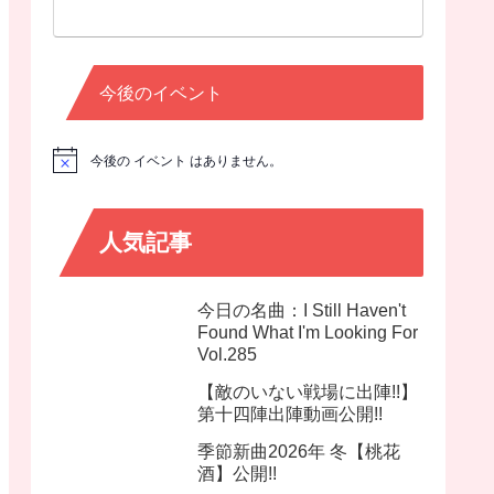
今後のイベント
今後の イベント はありません。
N
o
t
i
c
人気記事
e
今日の名曲：I Still Haven't
Found What I'm Looking For
Vol.285
【敵のいない戦場に出陣!!】
第十四陣出陣動画公開!!
季節新曲2026年 冬【桃花
酒】公開!!