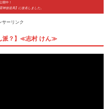
公開中！
神雷神放送局】に改名しました。
ンサーリンク
派？】≪志村 けん≫