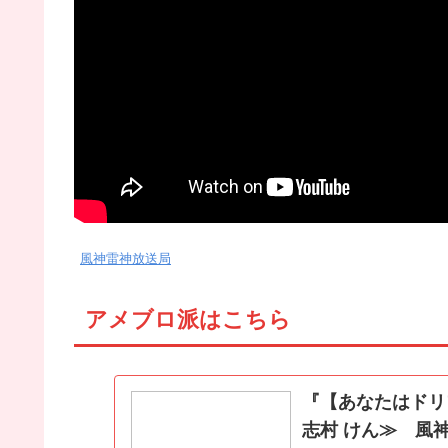
風神雷神放送局
アメブロ派はこちら
『【あなたはドリ
志村 けん≫ 風神