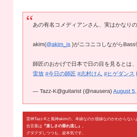
あの有名コメディアンさん、実はかなりの音
akim(
@akim_is
)がニコニコしながらBas
師匠のおかげで日本で日の目を見るとは、
雷放
#今日の師匠
#志村けん
#ヒゲダンス
— Tazz-K@guitarist (@nausera)
August 5
雷神Tazz-Kと風神akimの、本線なのか脱線なのかわから
合言葉は
『楽しさの垂れ流し』
。
グダグダしつつも、超本気です。