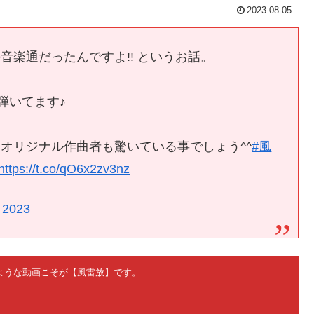
2023.08.05
楽通だったんですよ!! というお話。
s弾いてます♪
オリジナル作曲者も驚いている事でしょう^^
#風
https://t.co/qO6x2zv3nz
, 2023
ないような動画こそが【風雷放】です。