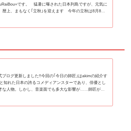
uRaiBou=です。 猛暑に曝された日本列島ですが、元気に
 暦上、まもなく｢立秋｣を迎えます 今年の立秋は8月8…
 公式ブログ更新しました!!今回の｢今日の師匠｣はakimの紹介す
わずと知れた日本の誇るコメディアンスターであり、俳優とし
才な人物。しかし、音楽面でも多大な影響が……師匠が