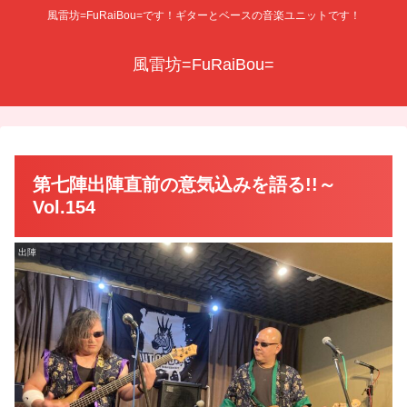
風雷坊=FuRaiBou=です！ギターとベースの音楽ユニットです！
風雷坊=FuRaiBou=
第七陣出陣直前の意気込みを語る!!～
Vol.154
出陣