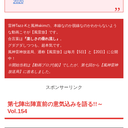
2020
雷神Tazz-Kと風神akimの、本線なのか脱線なのかわからないよう
な動画こそが【風雷放】です。
合言葉は
『楽しさの垂れ流し』
。
グダグダしつつも、超本気です。
風神雷神放送局、通称【風雷放】は毎月【5日】と【20日】に公開
中！
※開始当初は【動画ブログ(仮)】でしたが、第七回から【風神雷神
放送局】に改名しました。
スポンサーリンク
第七陣出陣直前の意気込みを語る!!～
Vol.154