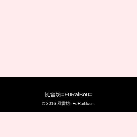
風雷坊=FuRaiBou=
© 2016 風雷坊=FuRaiBou=.