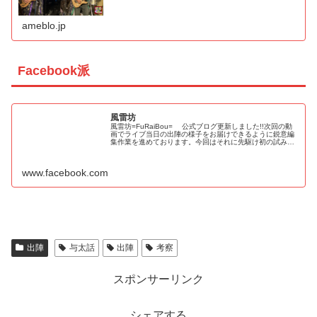
ameblo.jp
Facebook派
風雷坊
風雷坊=FuRaiBou= 公式ブログ更新しました!!次回の動
画でライブ当日の出陣の様子をお届けできるように鋭意編
集作業を進めております。今回はそれに先駆け初の試み、
当日会場に向かう二人がライブ直前の様子を会場に向かう
道中語り合う様子をお...
www.facebook.com
出陣
与太話
出陣
考察
スポンサーリンク
シェアする