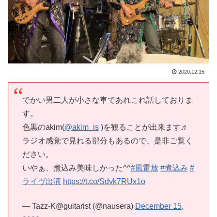
2020.12.15
でかい男二人が小さな車であれこれ話しておりま
す。
色黒のakim(
@akim_is
)を観ることが出来ます♬
ラジオ感覚で見れる部分もあるので、是非ご覧く
ださい。
いやぁ、煮込み美味しかった^^
#風雷放
#煮込み
#
ライヴ出演
https://t.co/Sdvk7RUx1o
— Tazz-K@guitarist (@nausera)
December 15,