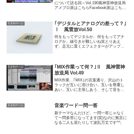
について語る回～Vol.190風神雷神放送局
アメブロ派はこちらFacebook派はこちら
今回の風雷奏典風雷奏典一覧 ＞＞
｢デジタルとアナログの差って？｣
音楽制作の話
Ⅰ 風雷放Vol.50
何をもってデジタルか、何をもってアナ
ログか。線引きが難しいね笑とりあえ
ず、足元に置くエフェクターがアップデ
ートする時代になったことに驚いていま
す。
｢MIX作業って何？｣Ⅱ 風神雷神
音楽制作の話
放送局 Vol.49
MIX作業…｢MIX｣の言葉通り、沢山のト
ラックが互いに溶け合い、互いを尊重し
あい、互いに主張しあう、そして音を作
り上げる。なんか、人生みたいですね^^
音楽ワード一問一答
音楽制作の話
新テーマなんだけど、一問一答じゃなく
て一問多答になってます(笑)なのに無言に
なる二人も居たりして波乱万丈です^^;