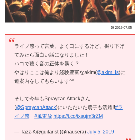
2019.07.05
ライブ感って言葉、よく口にするけど、掘り下げ
てみたら面白い話になりました!!
ハコで聴く音の正体を暴く!?
やはりここは俺より経験豊富なakim(
@akim_is
)に
道案内をしてもらいます^^
そして今年もSpraycan Attackさん
(
@SpraycanAttack
)にいただいた扇子も活躍!!
#ラ
イブ感
#風雷放
https://t.co/txsujm3rZM
— Tazz-K@guitarist (@nausera)
July 5, 2019