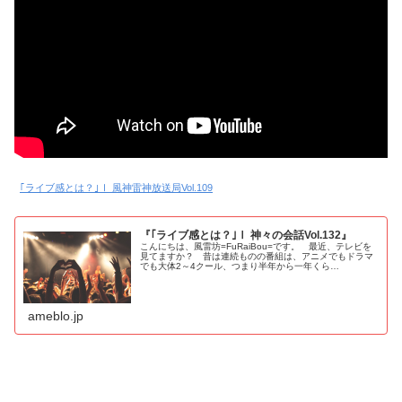
｢ライブ感とは？｣Ⅰ 風神雷神放送局Vol.109
『｢ライブ感とは？｣Ⅰ 神々の会話Vol.132』
こんにちは、風雷坊=FuRaiBou=です。 最近、テレビを
見てますか？ 昔は連続ものの番組は、アニメでもドラマ
でも大体2～4クール、つまり半年から一年くら…
ameblo.jp