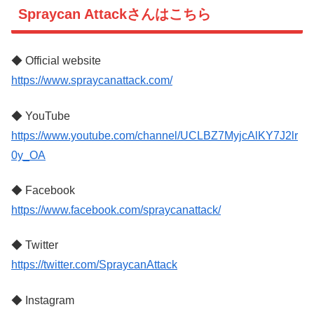
Spraycan Attackさんはこちら
◆ Official website
https://www.spraycanattack.com/
◆ YouTube
https://www.youtube.com/channel/UCLBZ7MyjcAlKY7J2lr
0y_OA
◆ Facebook
https://www.facebook.com/spraycanattack/
◆ Twitter
https://twitter.com/SpraycanAttack
◆ Instagram