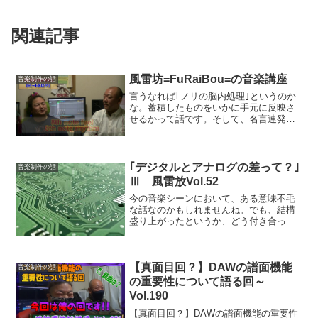
関連記事
風雷坊=FuRaiBou=の音楽講座
音楽制作の話
言うなれば｢ノリの脳内処理｣というのか
な。蓄積したものをいかに手元に反映さ
せるかって話です。そして、名言連発で
す(笑) by Tazz-K
｢デジタルとアナログの差って？｣
音楽制作の話
Ⅲ 風雷放Vol.52
今の音楽シーンにおいて、ある意味不毛
な話なのかもしれませんね。でも、結構
盛り上がったというか、どう付き合って
いくかという指針みたいなのはわかった
気がします。それだけでもやって良かっ
たと思うテーマでした。
【真面目回？】DAWの譜面機能
音楽制作の話
の重要性について語る回～
Vol.190
【真面目回？】DAWの譜面機能の重要性