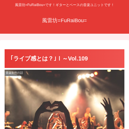
風雷坊=FuRaiBou=です！ギターとベースの音楽ユニットです！
風雷坊=FuRaiBou=
｢ライブ感とは？｣Ⅰ～Vol.109
音楽制作の話