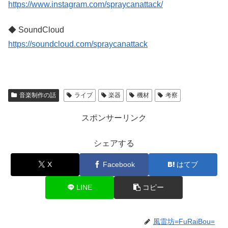
https://www.instagram.com/spraycanattack/
◆ SoundCloud
https://soundcloud.com/spraycanattack
音楽制作の話
ライブ
楽器
機材
考察
スポンサーリンク
シェアする
X
Facebook
はてブ
LINE
コピー
風雷坊=FuRaiBou=