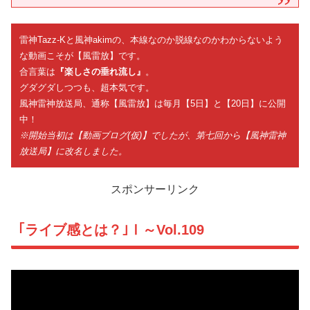
雷神Tazz-Kと風神akimの、本線なのか脱線なのかわからないよう
な動画こそが【風雷放】です。
合言葉は
『楽しさの垂れ流し』
。
グダグダしつつも、超本気です。
風神雷神放送局、通称【風雷放】は毎月【5日】と【20日】に公開
中！
※開始当初は【動画ブログ(仮)】でしたが、第七回から【風神雷神
放送局】に改名しました。
スポンサーリンク
｢ライブ感とは？｣Ⅰ～Vol.109