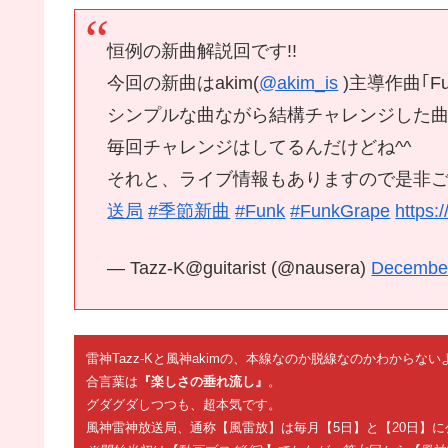
恒例の新曲解説回です!!
今回の新曲はakim(
@akim_is
)主導作曲｢Fun
シンプルな曲ながら結構チャレンジした曲
毎回チャレンジはしてるんだけどね^^
それと、ライブ情報もありますので是非ご確
送局
#季節新曲
#Funk
#FunkGrape
https:
— Tazz-K@guitarist (@nausera)
December
雷神Tazz-Kと風神akimの、本線なのか脱線なのかわから
合言葉は
『楽しさの垂れ流し』
。
グダグダしつつも、超本気です。
風神雷神放送局、通称【風雷放】は毎月【5日】と【20日】に