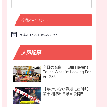
今後のイベント
今後の イベント はありません。
N
o
t
i
c
人気記事
e
今日の名曲：I Still Haven't
Found What I'm Looking For
Vol.285
【敵のいない戦場に出陣!!】
第十四陣出陣動画公開!!