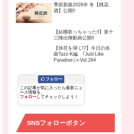
季節新曲2026年 冬【桃花
酒】公開!!
【結構歌っちゃった!!】第十
三陣出陣動画公開!!
【休符を弾く!?】今日の名
曲Tazz-K編 ｢Just Like
Paradise｣≫Vol.284
フォロー
この記事が気に入ったら最新ニュ
ース情報を、
フォロー
してチェックしよう！
SNSフォローボタン