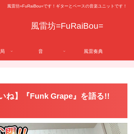
風雷坊=FuRaiBou=です！ギターとベースの音楽ユニットです！
風雷坊=FuRaiBou=
局
音
風雷奏典
『Funk Grape』を語る!!