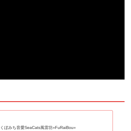
K.くぼみち音愛SeaCats風雷坊=FuRaiBou=