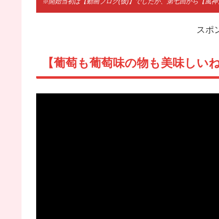
※開始当初は【動画ブログ(仮)】でしたが、第七回から【風
スポ
【葡萄も葡萄味の物も美味しいね】『Fu