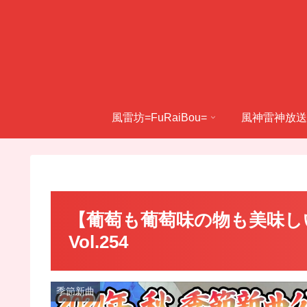
風雷坊=FuRaiBou=
風神雷神放送
【葡萄も葡萄味の物も美味しいね】
Vol.254
季節新曲