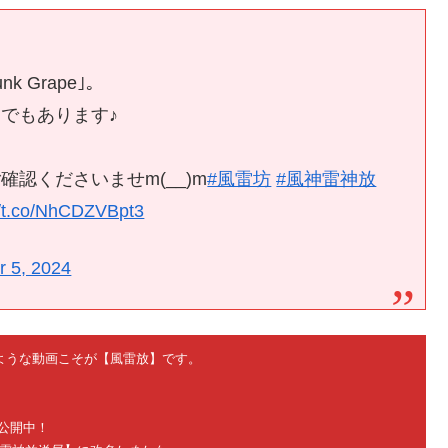
k Grape｣。
でもあります♪
認くださいませm(__)m
#風雷坊
#風神雷神放
//t.co/NhCDZVBpt3
 5, 2024
ないような動画こそが【風雷放】です。
公開中！