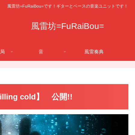
風雷坊=FuRaiBou=です！ギターとベースの音楽ユニットです！
風雷坊=FuRaiBou=
局
音
風雷奏典
ling cold】 公開!!