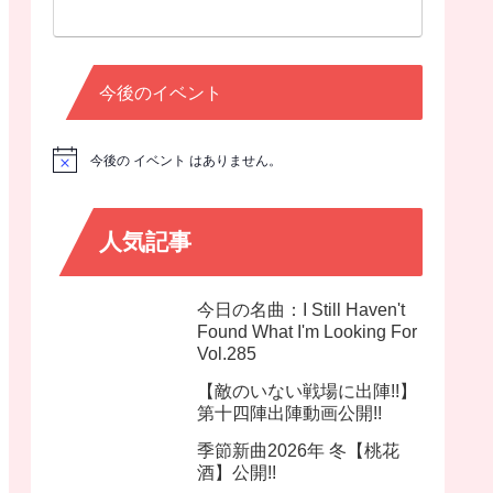
今後のイベント
今後の イベント はありません。
N
o
t
i
c
人気記事
e
今日の名曲：I Still Haven't
Found What I'm Looking For
Vol.285
【敵のいない戦場に出陣!!】
第十四陣出陣動画公開!!
季節新曲2026年 冬【桃花
酒】公開!!