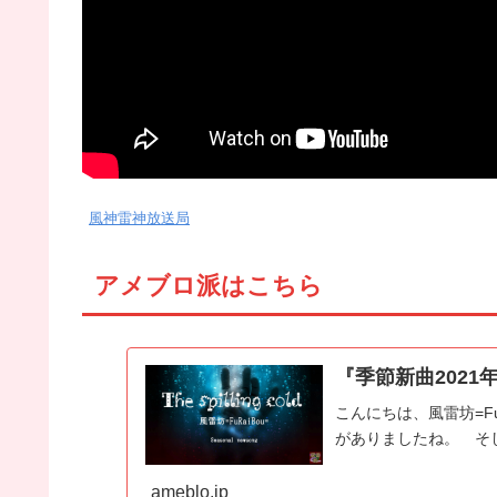
風神雷神放送局
アメブロ派はこちら
『季節新曲2021年冬 
こんにちは、風雷坊=F
がありましたね。 そし
ameblo.jp