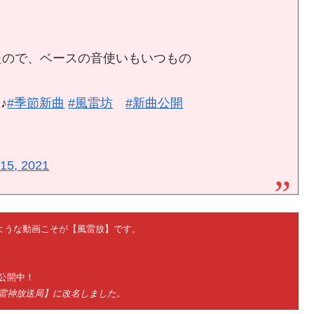
したので、ベースの音使いもいつもの
♪
#季節新曲
#風雷坊
#新曲公開
 15, 2021
ないような動画こそが【風雷放】です。
公開中！
神雷神放送局】に改名しました。