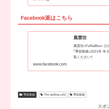
Facebook派はこちら
風雷坊
風雷坊=FuRaiBou
｢季節新曲｣2021年 冬タ
覧ください!!
www.facebook.com
季節新曲
The spilling cold
季節新曲
スポ