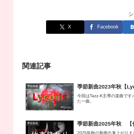
シ
X
Facebook
関連記事
季節新曲2023年秋【Lyc
季節新曲
今回はTazz-K主導の楽曲
た一曲。
季節新曲2025年秋 【
季節新曲
2025年秋の新曲出来上がり