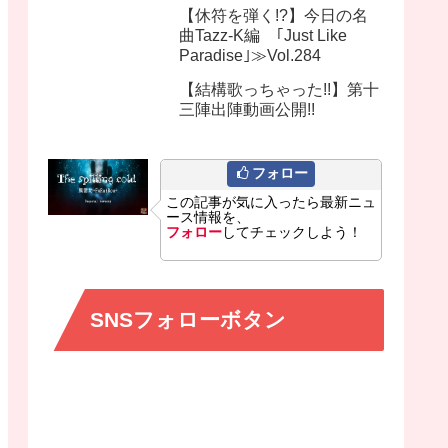
【休符を弾く!?】今日の名
曲Tazz-K編 ｢Just Like
Paradise｣≫Vol.284
【結構歌っちゃった!!】第十
三陣出陣動画公開!!
フォロー
この記事が気に入ったら最新ニュ
ース情報を、
フォロー
してチェックしよう！
SNSフォローボタン