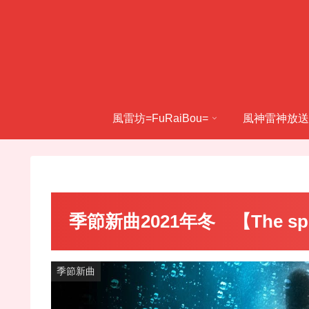
風雷坊=FuRaiBou=
風神雷神放送
季節新曲2021年冬 【The spil
季節新曲