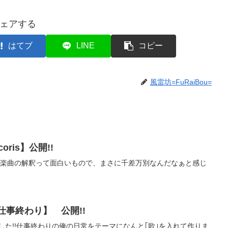
ェアする
はてブ
LINE
コピー
風雷坊=FuRaiBou=
oris】公開!!
です♪楽曲の解釈って面白いもので、まさに千差万別なんだなぁと感じ
仕事終わり】 公開!!
ました!!仕事終わりの俺の日常をテーマになんと｢歌｣を入れて作りま