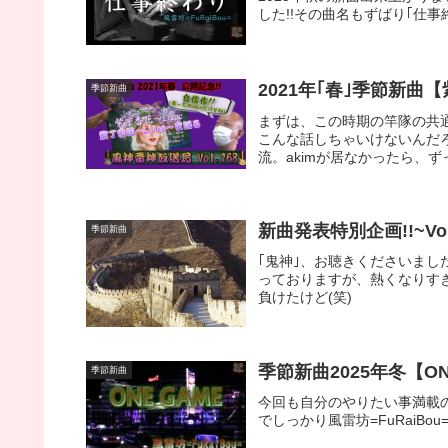
した!!その曲名もずばり｢仕事
2021年｢春｣季節新曲【
季節新曲
まずは、この時期の竿隊の共
こんな話しちゃいけないんだろ
流。akimが居なかったら、
新曲発表特別企画!!~Vol
季節新曲
｢鬼神｣、お聴きくださいまし
っておりますが、熱くなりす
負けたけど(笑)
季節新曲2025年冬【ON
季節新曲
今回も自分のやりたい事満載の
でしっかり風雷坊=FuRaiBo