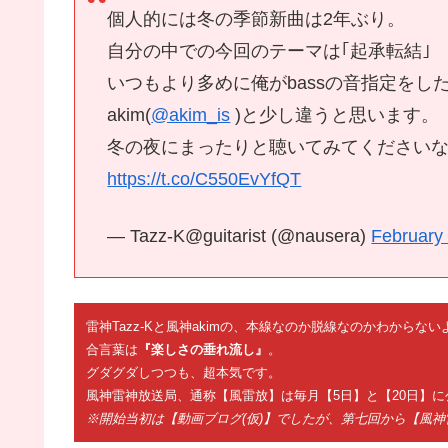
個人的には冬の季節新曲は2年ぶり。
自分の中での今回のテーマは｢起承転結｣
いつもより多めに俺がbassの音指定を
akim(
@akim_is
)と少し違うと思います。
冬の夜にまったりと聴いてみてくださいな
https://t.co/C550EvYfQT
— Tazz-K@guitarist (@nausera)
February
雷神Tazz-Kと風神akimの、本線なのか脱線なのかわから
合言葉は
『楽しさの垂れ流し』
。
グダグダしつつも、超本気です。
風神雷神放送局、通称【風雷放】は毎月【5日】と【20日】に
※開始当初は【動画ブログ(仮)】でしたが、第七回から【風