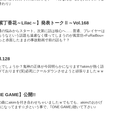
終わり｣
紫丁香花～Lilac～】発表トークⅡ～Vol.168
通の悩みからスタート。次第に話は核心へ……普通、プレイヤーは
うなという話題も遠慮なく喋ってしまうのが風雷坊=FuRaiBou=
ずっと赤面したままの事故動画寸前の話も？？
.128
たでしょうか？鬼神の正体が今回明らかになります!!akimが熱く語
ぎております(笑)必死にクールダウンさせようと頑張りましたｗｗ
E GAME】公開!!
曲にakimを付き合わせちゃいましたｗでもでも、akimのおかげ
u=になってます☆彡という事で、｢ONE GAME｣聴いて下さい♪