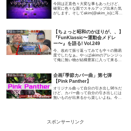
今回は正直色々大変な事もあったけど、
確実に色々な面でスキルアップ出来た気
がします。そしてakim(@akim_is)に耳コ
ピ褒められたのも嬉しかったねぇ～
(^▽^)/終わってみればおもくそ達成感が
あったので、新企画第一弾としては大満
【ちょっと昭和のかほりが、、】
足でした!!次回も頑張ります^^
季節カバー曲
『FunKlassic〜運動会メドレ
ー〜』を語る! Vol.249
今、改めて振り返ってみても中々の難易
度でしたなぁ。やっぱakimのアレンジっ
て俺に無い物が結構豊富に入って来る
ね。
企画｢季節カバー曲」第七弾
季節カバー曲
【Pink Panther】
オリジナル曲って自分の引き出し98％だ
けど、カバー曲って自分の引き出しには
無いものが出来るから楽しいよね。今回
もakimにトラックメイク頑張ってもらい
ました(^▽^)/
スポンサーリンク