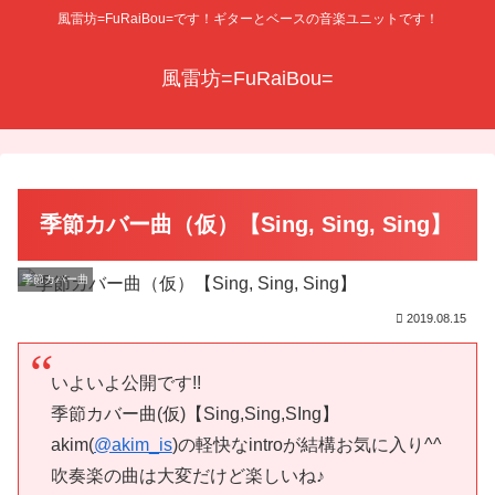
風雷坊=FuRaiBou=です！ギターとベースの音楽ユニットです！
風雷坊=FuRaiBou=
季節カバー曲（仮）【Sing, Sing, Sing】
季節カバー曲
2019.08.15
いよいよ公開です!!
季節カバー曲(仮)【Sing,Sing,SIng】
akim(
@akim_is
)の軽快なintroが結構お気に入り^^
吹奏楽の曲は大変だけど楽しいね♪