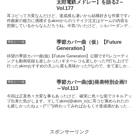
太郎電鉄メドレー】を語る2～
Vol.177
耳コピって大変なんだけど、達成感も凄いから結構好きな作業です♪
作曲家の能力に感嘆するakimからのリテイク注文はゲームの内容を
把握しているからなんだろうね。今気づいたけど、シルバーダンディ
が盗賊絡みと勘違いしたのは、ピンク〇ンサーっぽいからかな？
季節カバー曲（仮）【Future
季節カバー曲
Generation】
待望の季節カバー曲(仮)【Future Generation】公開です!!レコーディ
ングも動画収録も楽しかった♪ギターレコも楽しかった!!打ち上げで
行ったakimおすすめの天ぷら屋も美味かった!!なので、全て楽しかっ
た!!またやりたいなぁ…
季節カバー曲(仮)発表特別企画!!
季節カバー曲
～Vol.113
今回は正直色々大変な事もあったけど、確実に色々な面でスキルアッ
プ出来た気がします。そしてakim(@akim_is)に耳コピ褒められたの
も嬉しかったねぇ～(^▽^)/終わってみればおもくそ達成感があったの
で、新企画第一弾としては大満足でした!!次回も頑張ります^^
スポンサーリンク