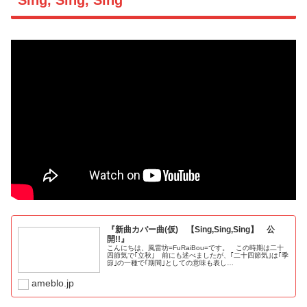
『新曲カバー曲(仮) 【Sing,Sing,Sing】 公
開!!』
こんにちは、風雷坊=FuRaiBou=です。 この時期は二十
四節気で｢立秋｣ 前にも述べましたが、｢二十四節気｣は｢季
節｣の一種で｢期間｣としての意味も表し…
ameblo.jp