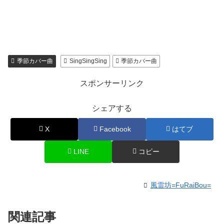
季節カバー曲
SingSingSing
季節カバー曲
スポンサーリンク
シェアする
X
Facebook
はてブ
LINE
コピー
風雷坊=FuRaiBou=
関連記事