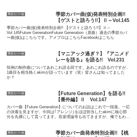
季節カバー曲(仮)発表特別企画!!
季節カバー曲
【ゲストと語ろう!!】Ⅱ～Vol.145
季節カバー曲(仮)発表特別企画!! 【ゲストと語ろう!!】Ⅱ～
Vol.145Future GenerationFuture Generation（原曲）過去の季節カバ
ー曲(仮)はこちらです。アメブロはこちらFacebookはこちら
【マニアック過ぎ？】『アニメド
季節カバー曲
レーを語る』を語る!! Vol.231
恒例の制作曲についてあれこれ語る回です。あれこれ語るのですが、
1曲目を相当熱くakimが語っています（笑）皆さんは知ってました
か？
【Future Generation】を語る!!
季節カバー曲
【番外編】Ⅱ Vol.147
カバー曲【Future Generation】についてのお話はこれで一段落。一応
の決着を見ますが、今回は｢アレンジ｣をほぼ担当したakimに核心部
分を丸裸にして貰ってます。音楽理論等も出てきますが、俺でもわか
るので、何かの参考になればと思います^^それと、ひっそりとサプラ
イズも
季節カバー曲発表特別企画!! 【桃
季節カバー曲