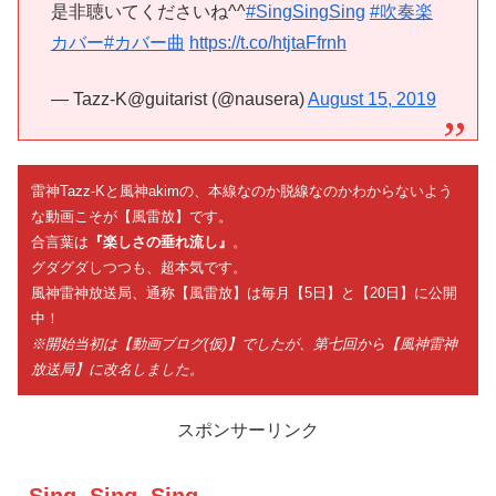
是非聴いてくださいね^^
#SingSingSing
#吹奏楽
カバー
#カバー曲
https://t.co/htjtaFfrnh
— Tazz-K@guitarist (@nausera)
August 15, 2019
雷神Tazz-Kと風神akimの、本線なのか脱線なのかわからないよう
な動画こそが【風雷放】です。
合言葉は
『楽しさの垂れ流し』
。
グダグダしつつも、超本気です。
風神雷神放送局、通称【風雷放】は毎月【5日】と【20日】に公開
中！
※開始当初は【動画ブログ(仮)】でしたが、第七回から【風神雷神
放送局】に改名しました。
スポンサーリンク
Sing, Sing, Sing