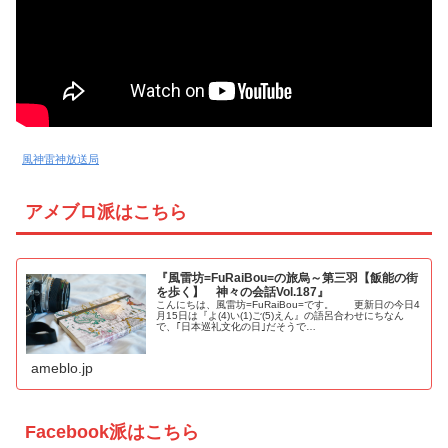
風神雷神放送局
アメブロ派はこちら
『風雷坊=FuRaiBou=の旅烏～第三羽【飯能の街
を歩く】 神々の会話Vol.187』
こんにちは、風雷坊=FuRaiBou=です。 更新日の今日4
月15日は『よ(4)い(1)ご(5)えん』の語呂合わせにちなん
で、｢日本巡礼文化の日｣だそうで…
ameblo.jp
Facebook派はこちら