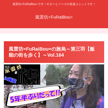
風雷坊=FuRaiBou=です！ギターとベースの音楽ユニットです！
風雷坊=FuRaiBou=
風雷坊=FuRaiBou=の旅烏～第三羽【飯
能の街を歩く】～Vol.164
旅烏