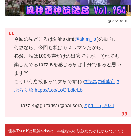
2021.04.15
今回の見どころは勿論akim(
@akim_is
)の動向。
何故なら、今回も私はカメラマンだから。
必然、私は100％声だけの出演ですが、それでも
楽しんでるTazz-Kを感じる事は十分できると思い
ます^^
こういう息抜きって大事ですね♪
#旅烏
#飯能市
#
ぶらり旅
https://t.co/LoGfLdkrLb
— Tazz-K@guitarist (@nausera)
April 15, 2021
雷神Tazz-Kと風神akimの、本線なのか脱線なのかわからないよう