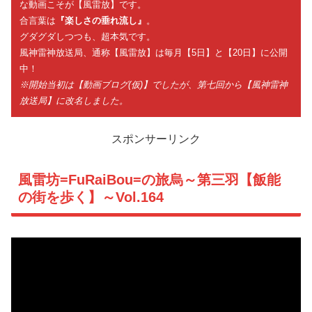
な動画こそが【風雷放】です。
合言葉は
『楽しさの垂れ流し』
。
グダグダしつつも、超本気です。
風神雷神放送局、通称【風雷放】は毎月【5日】と【20日】に公開
中！
※開始当初は【動画ブログ(仮)】でしたが、第七回から【風神雷神
放送局】に改名しました。
スポンサーリンク
風雷坊=FuRaiBou=の旅烏～第三羽【飯能
の街を歩く】～Vol.164