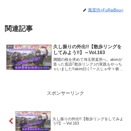
風雷坊=FuRaiBou=
関連記事
久し振りの外出!!【散歩リングを
旅烏
してみよう!!】～Vol.163
満開の桜を求めて埼玉県某所へ。akimが
造った造語｢散歩リング｣の実践もやっち
ゃいました!!akim曰く｢一人じゃ中々俯瞰
的な撮影が難しいんだよね｣という事で、
私が助手。なので、99％私は声だけの出
演です（笑）
スポンサーリンク
久し振りの外出!!【散歩リングをしてみよ
う!!】～Vol.163