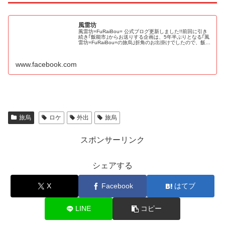
風雷坊
風雷坊=FuRaiBou= 公式ブログ更新しました!!前回に引き
続き｢飯能市｣からお送りする企画は、5年半ぶりとなる｢風
雷坊=FuRaiBou=の旅烏｣折角のお出掛けでしたので、飯能
の街をぶらぶら歩いてみました。｢風雷坊=FuRaiBou=...
www.facebook.com
旅烏
ロケ
外出
旅烏
スポンサーリンク
シェアする
X
Facebook
はてブ
LINE
コピー