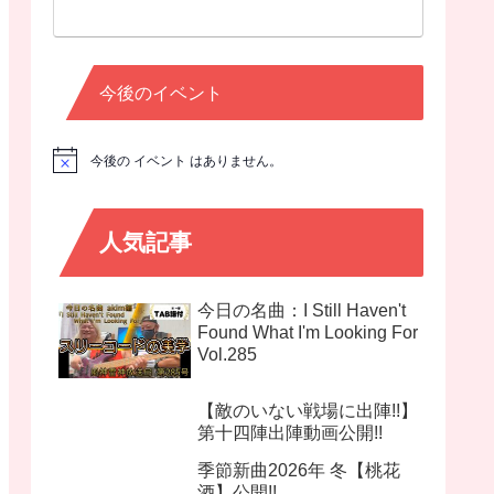
今後のイベント
今後の イベント はありません。
N
o
t
i
c
人気記事
e
今日の名曲：I Still Haven't
Found What I'm Looking For
Vol.285
【敵のいない戦場に出陣!!】
第十四陣出陣動画公開!!
季節新曲2026年 冬【桃花
酒】公開!!