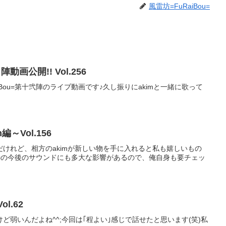
風雷坊=FuRaiBou=
画公開!! Vol.256
iBou=第十弐陣のライブ動画です♪久し振りにakimと一緒に歌って
編～Vol.156
けれど、相方のakimが新しい物を手に入れると私も嬉しいもの
Bou=の今後のサウンドにも多大な影響があるので、俺自身も要チェッ
l.62
ど弱いんだよね^^;今回は｢程よい｣感じで話せたと思います(笑)私