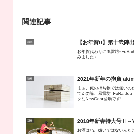
関連記事
【お年賀!!】第十弐陣出陣動
新春
お年賀代わりに風雷坊=FuRa
みました♪
2021年新年の抱負 akim
新春
まぁ、俺の持ち物では無いのだ
で♬勿論、風雷坊=FuRai
クなNewGear登場です!!
2018年新春特大号Ⅱ～Vo
新春
お酒はね、嫌いではないんだけ