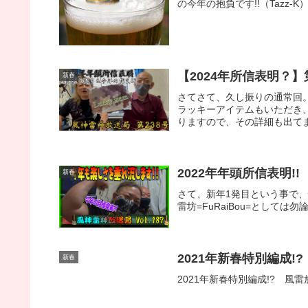
の今年の抱負です!!（Tazz-K
【2024年所信表明？】第
新春
さてさて、久し振りの通常回。
ラッキーアイテムもいただき、
りますので、その詳細も出て
2022年年頭所信表明!!
新春
さて、新年1発目という事で
雷坊=FuRaiBou=として
2021年新春特別編成!?
新春
2021年新春特別編成!? 風雷放