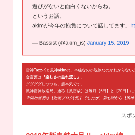
遊びがないと面白くないからね。
というお話。
akimが今年の抱負について話してます。
h
— Bassist (@akim_is)
January 15, 2019
雷神Tazz-Kと風神akimの、本線なのか脱線なのかわから
合言葉は
『楽しさの垂れ流し』
。
グダグダしつつも、超本気です。
風神雷神放送局、通称【風雷放】は毎月【5日】と【20日】に
※開始当初は【動画ブログ(仮)】でしたが、第七回から【風
スポ