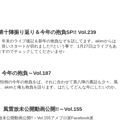
）
十陣振り返り＆今年の抱負SP!! Vol.239
年末のライブ後記＆新年の抱負なぞを話してます。akimからは
良いスタートが切れました!!という事で、1月27日はライブもあ
ますのでチェックしてくださいませ♪
 今年の抱負～Vol.187
、恒例の今年の抱負をば。それに合わせて第八陣の裏話も少々。風
は勿論、akimと俺も抱負を語ります。はたしてどんな年にしたいのか。
 風雷放未公開動画公開!!～Vol.155
未公開動画公開!!～Vol.155アメブロ派Facebook派