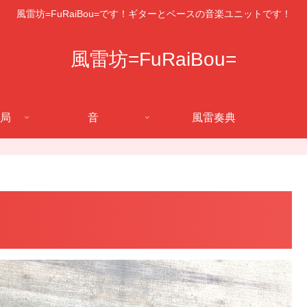
風雷坊=FuRaiBou=です！ギターとベースの音楽ユニットです！
風雷坊=FuRaiBou=
局
音
風雷奏典