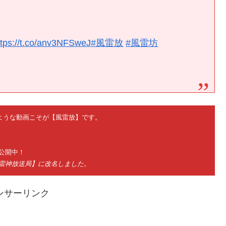
ttps://t.co/anv3NFSweJ
#風雷放
#風雷坊
ないような動画こそが【風雷放】です。
公開中！
神雷神放送局】に改名しました。
ンサーリンク