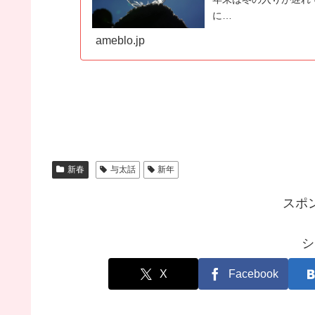
に…
ameblo.jp
新春
与太話
新年
スポ
シ
X
Facebook