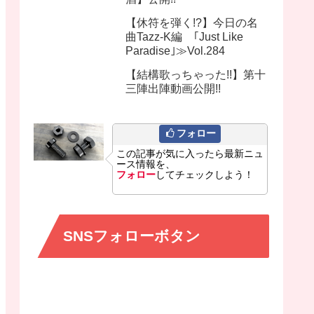
【休符を弾く!?】今日の名
曲Tazz-K編 ｢Just Like
Paradise｣≫Vol.284
【結構歌っちゃった!!】第十
三陣出陣動画公開!!
フォロー
この記事が気に入ったら最新ニュ
ース情報を、
フォロー
してチェックしよう！
SNSフォローボタン