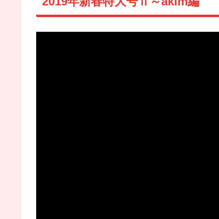
2019年新春特大号Ⅱ～akim編