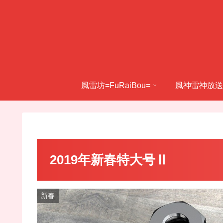
風雷坊=FuRaiBou=
風神雷神放送
2019年新春特大号Ⅱ
新春