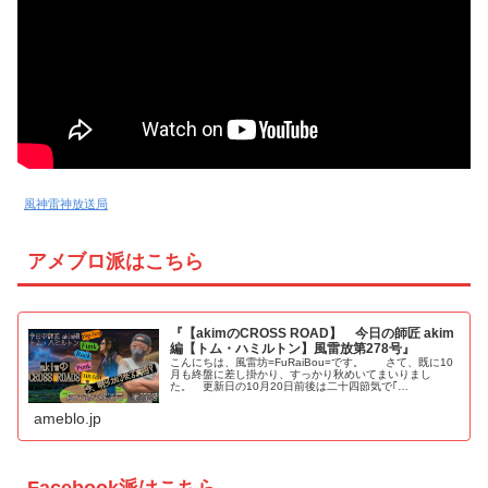
風神雷神放送局
アメブロ派はこちら
『【akimのCROSS ROAD】 今日の師匠 akim
編【トム・ハミルトン】風雷放第278号』
こんにちは、風雷坊=FuRaiBou=です。 さて、既に10
月も終盤に差し掛かり、すっかり秋めいてまいりまし
た。 更新日の10月20日前後は二十四節気で｢…
ameblo.jp
Facebook派はこちら