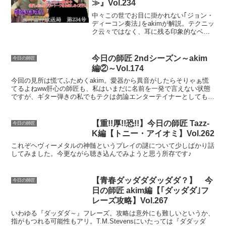
≫』Vol.234
中々この世でお目に掛かれない｢ジョン・
ディーコン奏法｣をakimが解説。テクニッ
ク云々ではなく、耳に残る印象的なベー
スラインが特徴のディーコンフレーズを
実奏しながら色々おしゃべりします。
今日の師匠 2ndシーズン～akim
今日の師匠
編②～Vol.174
今回の見所は慌てふためくakim。愛器から異音がしたらそりゃぁ慌
てるよねww肝心の師匠も、私はいまだに名前を一発で言えない状態
ですが、ギター弾きの私でもテクは勿論エンターテイナーとしても非
常に楽しく動画を観れる方が登場です♪
【重!!厚!!恐!!】今日の師匠 Tazz-
今日の師匠
K編【トニー・アイオミ】Vol.262
これぞヘヴィーメタルの神髄というプレイの謎について少しばかり話
してみました。今更ながら聴き込んでみようと思う所存です♪
【青春ダッダダダッダダ？】 今
今日の師匠
日の師匠 akim編【｢ダッダダ｣フ
レーズ攻略】Vol.267
いわゆる『ダッダダ～』フレーズ。攻略は意外にも難しいというか、
指がもつれる可能性もアリ。T.M.Stevensにいたっては『ダダッダ