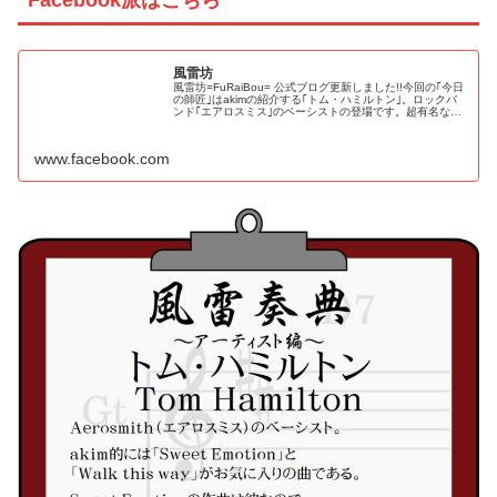
風雷坊
風雷坊=FuRaiBou= 公式ブログ更新しました!!今回の｢今日
の師匠｣はakimの紹介する｢トム・ハミルトン｣。ロックバ
ンド｢エアロスミス｣のベーシストの登場です。超有名なあ
の曲の魅力、そしてakimが進む音楽の道を決めるきっかけ
の話等...
www.facebook.com