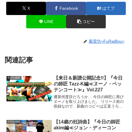
X
Facebook
はてブ
LINE
コピー
風雷坊=FuRaiBou=
関連記事
【来日＆新譜公開記念!!】『今日
今日の師匠
の師匠 Tazz-K編≪ヌーノ・ベッ
テンコート≫』Vol.227
通算何度目だろうか… 今日の師匠に再び
ヌーノを取り上げました。 リリース前の
収録なので、新曲のコピーは正直うろ覚
えです。 只今ヘビロテ中ですので、いず
れ完成形はお見せできるかと
【14歳の狂詩曲】『今日の師匠
今日の師匠
akim編≪ジョン・ディーコン