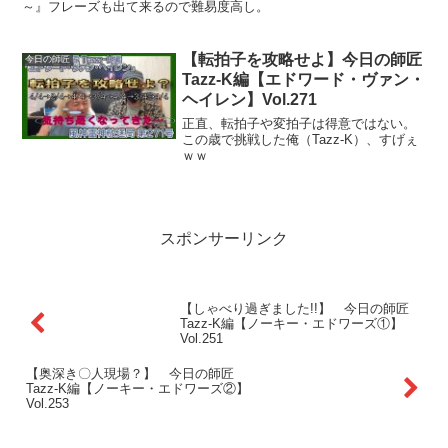
～』フレーズも出て来るので難易度高し。
【転拍子を攻略せよ】今日の師匠
今日の師匠
Tazz-K編【エドワード・ヴァン・
ヘイレン】Vol.271
正直、転拍子や変拍子は得意ではない。
この歳で挑戦した俺（Tazz-K）、すげぇ
ｗｗ
スポンサーリンク
【しゃべり過ぎました!!】 今日の師匠
Tazz-K編【ノーキー・エドワーズ①】
Vol.251
【奥深き〇人現場？】 今日の師匠
Tazz-K編【ノーキー・エドワーズ②】
Vol.253