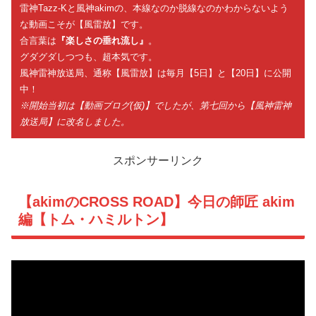
雷神Tazz-Kと風神akimの、本線なのか脱線なのかわからないよう
な動画こそが【風雷放】です。
合言葉は
『楽しさの垂れ流し』
。
グダグダしつつも、超本気です。
風神雷神放送局、通称【風雷放】は毎月【5日】と【20日】に公開
中！
※開始当初は【動画ブログ(仮)】でしたが、第七回から【風神雷神
放送局】に改名しました。
スポンサーリンク
【akimのCROSS ROAD】今日の師匠 akim
編【トム・ハミルトン】