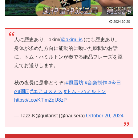
2024.10.20
人に歴史あり、akim(
@akim_is
)にも歴史あり。
身体が求めた方向に能動的に動いた瞬間のお話
に、トム・ハミルトンが奏でる絶品フレーズを添
えてお送りします。
秋の夜長に是非どうぞ♪
#風雷坊
#音楽制作
#今日
の師匠
#エアロスミス
#トム・ハミルトン
https://t.co/KTimZqU8zP
— Tazz-K@guitarist (@nausera)
October 20, 2024