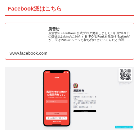
Facebook派はこちら
風雷坊
風雷坊=FuRaiBou= 公式ブログ更新しました!!今回の｢今日
の師匠｣はakimのご紹介する｢PON｣Funkを敬愛するakimだ
が、実はPunkのルーツも持ち合わせているんだと力説。そ
のルーツとPunkによくみられる奏法、そしてPun...
www.facebook.com