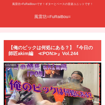
風雷坊=FuRaiBou=です！ギターとベースの音楽ユニットです！
風雷坊=FuRaiBou=
【俺のピックは何処にある？】『今日の
師匠akim編 ≪PON≫』Vol.244
今日の師匠