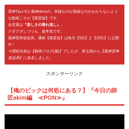
雷神Tazz-Kと風神akimの、本線なのか脱線なのかわからないよう
な動画こそが【風雷放】です。
合言葉は
『楽しさの垂れ流し』
。
グダグダしつつも、超本気です。
風神雷神放送局、通称【風雷放】は毎月【5日】と【20日】に公開
中！
※開始当初は【動画ブログ(仮)】でしたが、第七回から【風神雷神
放送局】に改名しました。
スポンサーリンク
【俺のピックは何処にある？】『今日の師
匠akim編 ≪PON≫』