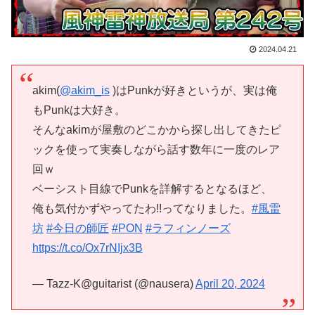
2024.04.21
akim(
@akim_is
)はPunkが好きというが、実は俺
もPunkは大好き。
そんなakimが屋敷のどこかから探し出してきたピ
ックを使って実奏しながら話す数年に一度のレア
回ｗ
ベーシスト目線でPunkを詳解するとなるほど、
俺も気付かずやってたわ!!ってなりました。
#風雷
坊
#今日の師匠
#PON
#ラフィンノーズ
https://t.co/Ox7rNIjx3B
— Tazz-K@guitarist (@nausera)
April 20, 2024