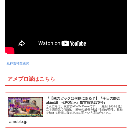
風神雷神放送局
アメブロ派はこちら
『【俺のピックは何処にある？】『今日の師匠
akim編 ≪PON≫』風雷放第270号』
こんにちは、風雷坊=FuRaiBou=です。 更新日の今日は
二十四節気で｢穀雨｣ 穀物の成長を助ける雨が降る、穀物
を植える時期に降る恵みの雨という意味合いで…
ameblo.jp