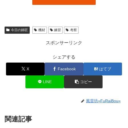
今日の師匠
機材
練習
考察
スポンサーリンク
シェアする
X
Facebook
はてブ
LINE
コピー
風雷坊=FuRaiBou=
関連記事