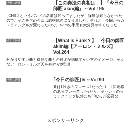
【この奏法の真相は…】『今日の
今日の師匠
師匠 akim編』～Vol.195
｢CHIC｣というバンドの名前は知ってましたが、詳細は知らなかった
ので、そこを含め今回は結構勉強になりました。それと、今回からカ
メラアングルが変わったので、akimの手元も大分見やすくなったか
と思います。
【What is Funk？】 今日の師匠
今日の師匠
akim編【アーロン・ミルズ】
Vol.264
分かりやすい曲と複雑な曲との対比が結構でかい方のイメージ。そん
なアーロン・ミルズ氏をakimが解説!!
｢今日の師匠｣Ⅳ～Vol.90
今日の師匠
要は｢泣きのフレーズ｣だったり、｢疾走感
のあるフレーズ｣だったり、そういうのっ
てテクニック以外にも｢何か｣が必要な気
がするんだけど、具体的に何なのかって
言葉にするのは難しいね。常に心掛けて
るけど、出来てるかを判断するのは第三
者じゃなきゃ分からなかったりするし。
スポンサーリンク