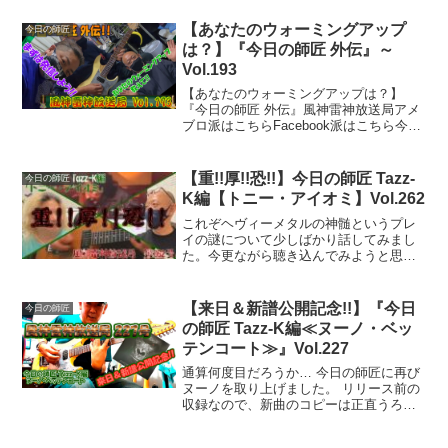
【あなたのウォーミングアップ
今日の師匠
は？】『今日の師匠 外伝』～
Vol.193
【あなたのウォーミングアップは？】
『今日の師匠 外伝』風神雷神放送局アメ
ブロ派はこちらFacebook派はこちら今回
の風雷奏典※ ギター再開直後のTazz-
K(当時：つるりん)も参加した貴重なセッ
ション動画(最後にケリーサイモン氏から
【重!!厚!!恐!!】今日の師匠 Tazz-
今日の師匠
のコメ...
K編【トニー・アイオミ】Vol.262
これぞヘヴィーメタルの神髄というプレ
イの謎について少しばかり話してみまし
た。今更ながら聴き込んでみようと思う
所存です♪
【来日＆新譜公開記念!!】『今日
今日の師匠
の師匠 Tazz-K編≪ヌーノ・ベッ
テンコート≫』Vol.227
通算何度目だろうか… 今日の師匠に再び
ヌーノを取り上げました。 リリース前の
収録なので、新曲のコピーは正直うろ覚
えです。 只今ヘビロテ中ですので、いず
れ完成形はお見せできるかと