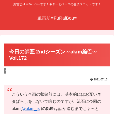
風雷坊=FuRaiBou=です！ギターとベースの音楽ユニットです！
風雷坊=FuRaiBou=
今日の師匠 2ndシーズン～akim編①～
Vol.172
今日の師匠
2021.07.15
こういう企画の収録前には、基本的にはお互いネ
タばらしをしないで臨むのですが、流石に今回の
akim(
@akim_is
)の師匠は話が進むまでちょっと