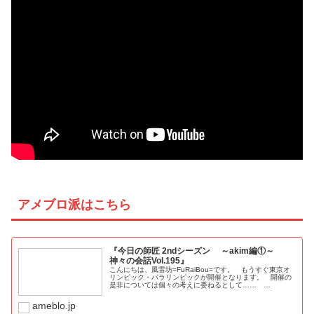
アメブロ派はこちら
『今日の師匠 2ndシーズン ～akim編①～
神々の会話Vol.195』
こんにちは、風雷坊=FuRaiBou=です。 もうすぐ東京オ
リンピック・パラリンピックが開催となります。 開催の
是非については個々の考えに委ねるとして…… …
ameblo.jp