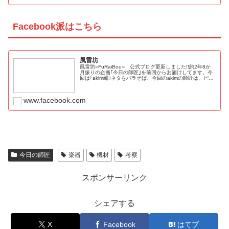
Facebook派はこちら
風雷坊
風雷坊=FuRaiBou= 公式ブログ更新しました!!約2年8か
月振りの企画｢今日の師匠｣を前回からお届けしてます。今
回は｢akim編｣ネタをバラせば、今回のakimの師匠は、ピッ
ク使いの名手が登場。スラップ使いが何故に？という疑問
は当然で...
www.facebook.com
今日の師匠
楽器
機材
考察
スポンサーリンク
シェアする
X
Facebook
はてブ