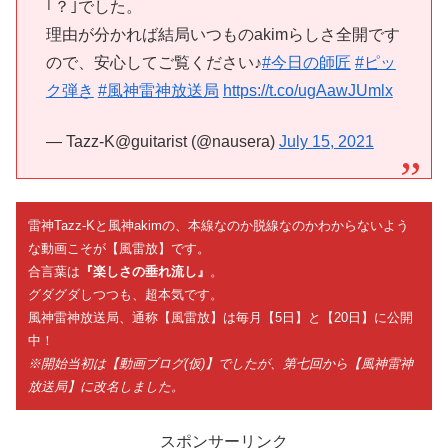
｢？｣でした。
理由が分かれば結局いつものakimらしさ全開です
ので、安心してご覧ください♪
#今日の師匠
#ピッ
ク弾き
#風神雷神放送局
https://t.co/ugAawJUmlx
— Tazz-K@guitarist (@nausera)
July 15, 2021
雷神Tazz-Kと風神akimの、本線なのか脱線なのかわからないよう
な動画こそが【風雷放】です。
合言葉は
『楽しさの垂れ流し』
。
グダグダしつつも、超本気です。
風神雷神放送局、通称【風雷放】は毎月【5日】と【20日】に公開
中！
※開始当初は【動画ブログ(仮)】でしたが、第七回から【風神雷神
放送局】に改名しました。
スポンサーリンク