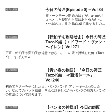
今日の師匠{Episode 0}～Vol.84
今日の師匠
新トークテーマ開始のはずが、akimのち
ょっとした疑問から話はあらぬ方向へ。
やっぱねぇ、GtとBaは似て非なるものな
ので知らないことがあるんですよ。
【転拍子を攻略せよ】今日の師匠
今日の師匠
Tazz-K編【エドワード・ヴァン・
ヘイレン】Vol.271
正直、転拍子や変拍子は得意ではない。 この歳で挑戦した俺（Tazz-
K）、すげぇｗｗ
【青い春の物語】『今日の師匠
今日の師匠
Tazz-K編 ≪藤沼伸一≫』
Vol.246
初めてギターを手にした日、パンクバンド｢アナーキー｣との出会
い、初めてのバンド結成、そんな話をしながらパンクの魅力とパンク
の奏法について語ります。
【ペンタの神様!!】今日の師匠
今日の師匠