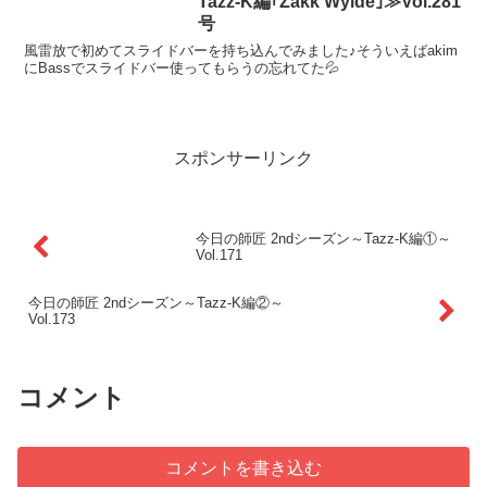
Tazz-K編｢Zakk Wylde｣≫Vol.281
号
風雷放で初めてスライドバーを持ち込んでみました♪そういえばakim
にBassでスライドバー使ってもらうの忘れてた💦
スポンサーリンク
今日の師匠 2ndシーズン～Tazz-K編①～
Vol.171
今日の師匠 2ndシーズン～Tazz-K編②～
Vol.173
コメント
コメントを書き込む