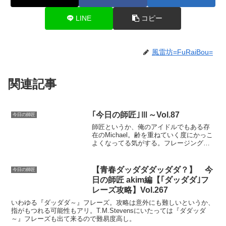
LINE
コピー
風雷坊=FuRaiBou=
関連記事
｢今日の師匠｣Ⅲ～Vol.87
今日の師匠
師匠というか、俺のアイドルでもある存
在のMichael。齢を重ねていく度にかっこ
よくなってる気がする。フレージングの
緻密な作り込みとかは是非手に入れた
い……
【青春ダッダダダッダダ？】 今
今日の師匠
日の師匠 akim編【｢ダッダダ｣フ
レーズ攻略】Vol.267
いわゆる『ダッダダ～』フレーズ。攻略は意外にも難しいというか、
指がもつれる可能性もアリ。T.M.Stevensにいたっては『ダダッダ
～』フレーズも出て来るので難易度高し。