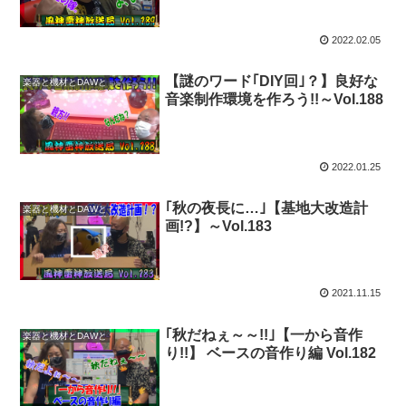
2022.02.05
【謎のワード｢DIY回｣？】良好な
楽器と機材とDAWと
音楽制作環境を作ろう!!～Vol.188
2022.01.25
｢秋の夜長に…｣【基地大改造計
楽器と機材とDAWと
画!?】～Vol.183
2021.11.15
｢秋だねぇ～～!!｣【一から音作
楽器と機材とDAWと
り!!】 ベースの音作り編 Vol.182