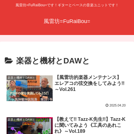
風雷坊=FuRaiBou=です！ギターとベースの音楽ユニットです！
風雷坊=FuRaiBou=
楽器と機材とDAWと
【風雷坊的楽器メンテナンス】
楽器と機材とDAWと
エレアコの弦交換をしてみよう!!
～Vol.261
2025.04.20
【教えて!! Tazz-K先生!!】Tazz-K
楽器と機材とDAWと
に聞いてみよう《工具のあれこ
れ》～Vol.189