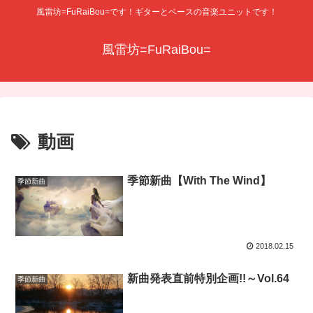
風雷坊=FuRaiBou=です！ギターとベースの音楽ユニットです！
風雷坊=FuRaiBou=
動画
季節新曲【With The Wind】
季節新曲
2018.02.15
新曲発表直前特別企画!!～Vol.64
季節新曲