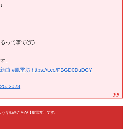
♪
るって事で(笑)
です。
#新曲
#風雷坊
https://t.co/PBGD0DuDCY
 25, 2023
ないような動画こそが【風雷放】です。