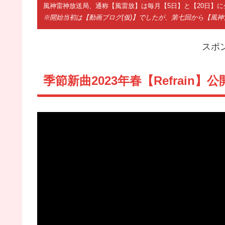
風神雷神放送局、通称【風雷放】は毎月【5日】と【20日】に
※開始当初は【動画ブログ(仮)】でしたが、第七回から【風
スポ
季節新曲2023年春【Refrain】公開