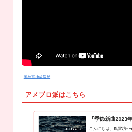
風神雷神放送局
アメブロ派はこちら
『季節新曲2023年
こんにちは、風雷坊=F