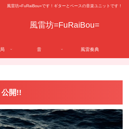
風雷坊=FuRaiBou=です！ギターとベースの音楽ユニットです！
風雷坊=FuRaiBou=
局
音
風雷奏典
】公開!!