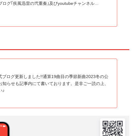
ログ｢疾風迅雷の弐重奏｣及びyoutubeチャンネル…
 公式ブログ更新しました!!通算19曲目の季節新曲2023冬の公
お知らせも記事内にて書いております。是非ご一読の上、
い♪