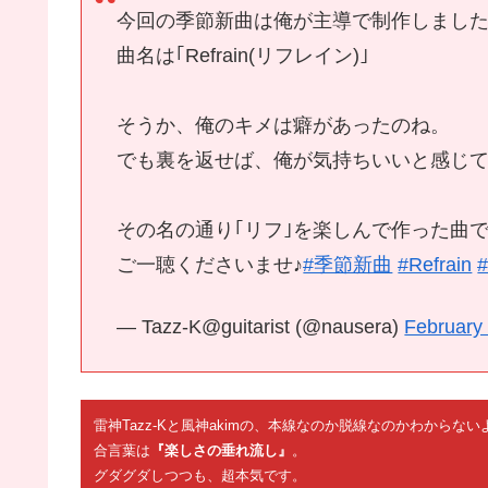
今回の季節新曲は俺が主導で制作しました
曲名は｢Refrain(リフレイン)｣
そうか、俺のキメは癖があったのね。
でも裏を返せば、俺が気持ちいいと感じて
その名の通り｢リフ｣を楽しんで作った曲
ご一聴くださいませ♪
#季節新曲
#Refrain
— Tazz-K@guitarist (@nausera)
February
雷神Tazz-Kと風神akimの、本線なのか脱線なのかわから
合言葉は
『楽しさの垂れ流し』
。
グダグダしつつも、超本気です。