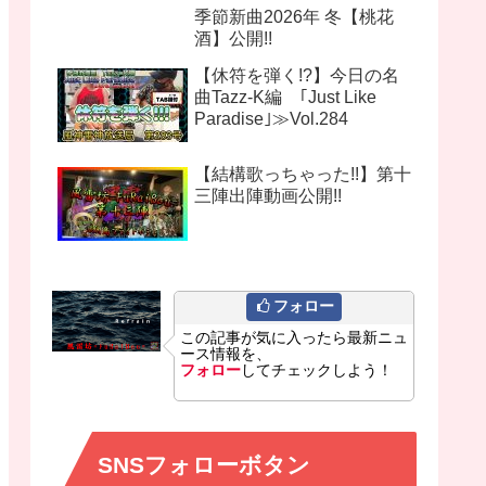
季節新曲2026年 冬【桃花
酒】公開!!
【休符を弾く!?】今日の名
曲Tazz-K編 ｢Just Like
Paradise｣≫Vol.284
【結構歌っちゃった!!】第十
三陣出陣動画公開!!
フォロー
この記事が気に入ったら最新ニュ
ース情報を、
フォロー
してチェックしよう！
SNSフォローボタン