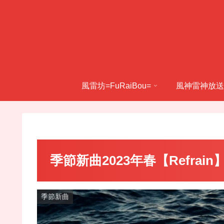
風雷坊=FuRaiBou=
風神雷神放送
季節新曲2023年春【Refrain
季節新曲