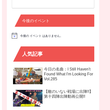
今後のイベント
今後の イベント はありません。
N
o
t
i
c
人気記事
e
今日の名曲：I Still Haven't
Found What I'm Looking For
Vol.285
【敵のいない戦場に出陣!!】
第十四陣出陣動画公開!!