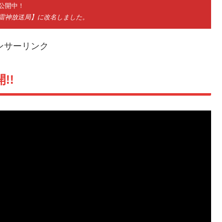
公開中！
神雷神放送局】に改名しました。
ンサーリンク
!!