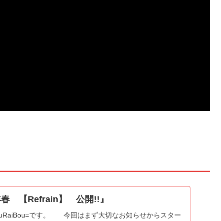
春 【Refrain】 公開!!』
uRaiBou=です。 今回はまず大切なお知らせからスター