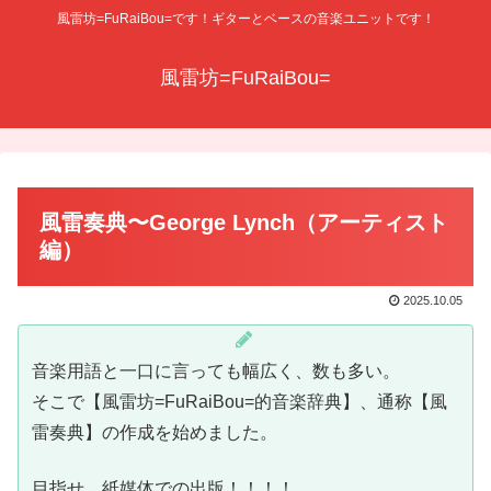
風雷坊=FuRaiBou=です！ギターとベースの音楽ユニットです！
風雷坊=FuRaiBou=
風雷奏典〜George Lynch（アーティスト
編）
2025.10.05
音楽用語と一口に言っても幅広く、数も多い。
そこで【風雷坊=FuRaiBou=的音楽辞典】、通称【風
雷奏典】の作成を始めました。
目指せ、紙媒体での出版！！！！