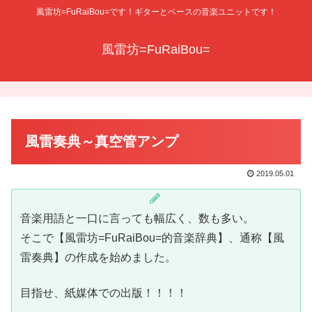
風雷坊=FuRaiBou=です！ギターとベースの音楽ユニットです！
風雷坊=FuRaiBou=
風雷奏典～真空管アンプ
2019.05.01
音楽用語と一口に言っても幅広く、数も多い。
そこで【風雷坊=FuRaiBou=的音楽辞典】、通称【風
雷奏典】の作成を始めました。
目指せ、紙媒体での出版！！！！