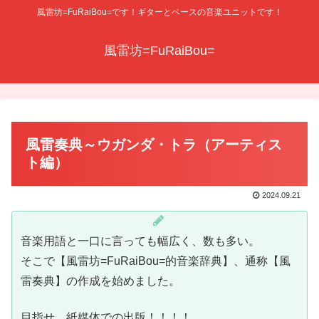
風雷坊=FuRaiBou=です！ギターとベースの音楽ユニットです！
風雷坊=FuRaiBou=
風雷奏典～ウガンダ・トラ（アーティス
ト編）
2024.09.21
音楽用語と一口に言っても幅広く、数も多い。
そこで【風雷坊=FuRaiBou=的音楽辞典】、通称【風
雷奏典】の作成を始めました。
目指せ、紙媒体での出版！！！！