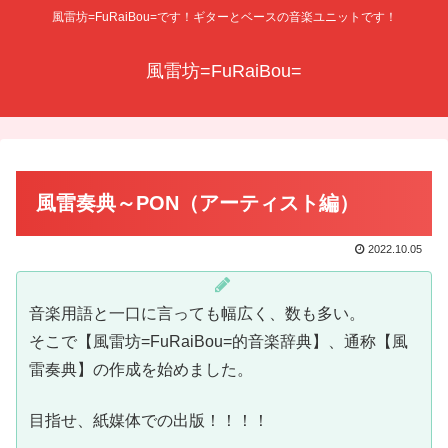
風雷坊=FuRaiBou=です！ギターとベースの音楽ユニットです！
風雷坊=FuRaiBou=
風雷奏典～PON（アーティスト編）
2022.10.05
音楽用語と一口に言っても幅広く、数も多い。
そこで【風雷坊=FuRaiBou=的音楽辞典】、通称【風
雷奏典】の作成を始めました。
目指せ、紙媒体での出版！！！！