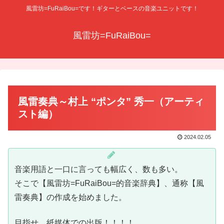
風雷坊=FuRaiBou=です！ギターとベースの音楽ユニットです！
風雷坊=FuRaiBou=
風雷奏典～村上 “ポンタ” 秀一（アーティ
スト編）
2024.02.05
音楽用語と一口に言っても幅広く、数も多い。
そこで【風雷坊=FuRaiBou=的音楽辞典】、通称【風
雷奏典】の作成を始めました。
目指せ、紙媒体での出版！！！！