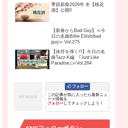
季節新曲2026年 冬【桃花
酒】公開!!
【新春からBad Guy】≪今
日の名曲Billie Eilish/bad
guy≫ Vol.275
【休符を弾く!?】今日の名
曲Tazz-K編 ｢Just Like
Paradise｣≫Vol.284
フォロー
この記事が気に入ったら最新ニュ
ース情報を、
フォロー
してチェックしよう！