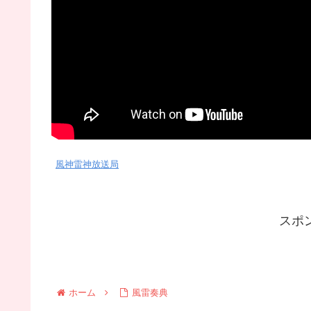
風神雷神放送局
スポ
ホーム
風雷奏典