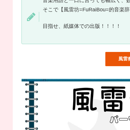
音楽用語と一口に言っても幅広く、
そこで【風雷坊=FuRaiBou=的
目指せ、紙媒体での出版！！！！
風雷