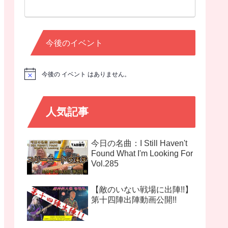
今後のイベント
今後の イベント はありません。
N
o
t
i
c
人気記事
e
今日の名曲：I Still Haven't
Found What I'm Looking For
Vol.285
【敵のいない戦場に出陣!!】
第十四陣出陣動画公開!!