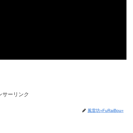
ンサーリンク
風雷坊=FuRaiBou=