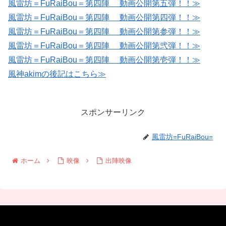
風雷坊＝FuRaiBou＝第四陣 動画公開第五弾！！≫
風雷坊＝FuRaiBou＝第四陣 動画公開第四弾！！≫
風雷坊＝FuRaiBou＝第四陣 動画公開第参弾！！≫
風雷坊＝FuRaiBou＝第四陣 動画公開第弐弾！！≫
風雷坊＝FuRaiBou＝第四陣 動画公開第壱弾！！≫
風神akimの後記はこちら≫
スポンサーリンク
風雷坊=FuRaiBou=
ホーム
映像
出陣映像