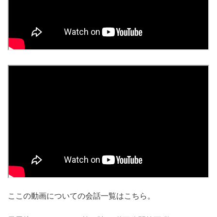
ここの動画についての会話一覧はこちら。