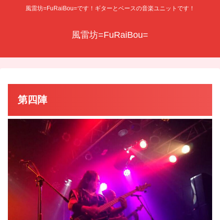
風雷坊=FuRaiBou=です！ギターとベースの音楽ユニットです！
風雷坊=FuRaiBou=
第四陣