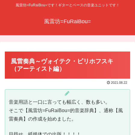
風雷坊=FuRaiBou=です！ギターとベースの音楽ユニットです！
風雷坊=FuRaiBou=
風雷奏典～ヴォイテク・ピリホフスキ
（アーティスト編）
2021.08.22
音楽用語と一口に言っても幅広く、数も多い。
そこで【風雷坊=FuRaiBou=的音楽辞典】、通称【風
雷奏典】の作成を始めました。
目指せ、紙媒体での出版！！！！