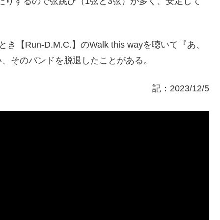
来たりするので弦跳び（1弦と3弦）が多く、安定して
【Run-D.M.C.】のWalk this wayを聴いて『あ、
い、そのバンドを脱退したことがある。
記：2023/12/5