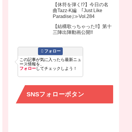
【休符を弾く!?】今日の名
曲Tazz-K編 ｢Just Like
Paradise｣≫Vol.284
【結構歌っちゃった!!】第十
三陣出陣動画公開!!
フォロー
この記事が気に入ったら最新ニュ
ース情報を、
フォロー
してチェックしよう！
SNSフォローボタン