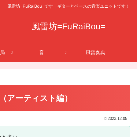
風雷坊=FuRaiBou=です！ギターとベースの音楽ユニットです！
風雷坊=FuRaiBou=
局
音
風雷奏典
（アーティスト編）
2023.12.05