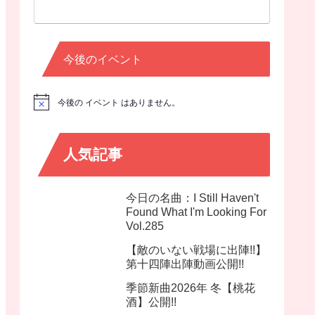
今後のイベント
今後の イベント はありません。
N
o
t
i
c
人気記事
e
今日の名曲：I Still Haven't
Found What I'm Looking For
Vol.285
【敵のいない戦場に出陣!!】
第十四陣出陣動画公開!!
季節新曲2026年 冬【桃花
酒】公開!!