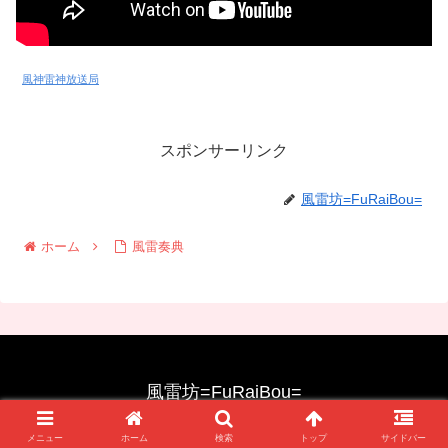
風神雷神放送局
スポンサーリンク
風雷坊=FuRaiBou=
ホーム
風雷奏典
風雷坊=FuRaiBou=
© 2016 風雷坊=FuRaiBou=.
メニュー
ホーム
検索
トップ
サイドバー