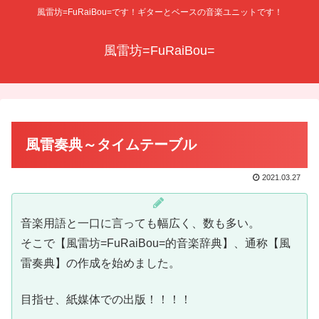
風雷坊=FuRaiBou=です！ギターとベースの音楽ユニットです！
風雷坊=FuRaiBou=
風雷奏典～タイムテーブル
2021.03.27
音楽用語と一口に言っても幅広く、数も多い。
そこで【風雷坊=FuRaiBou=的音楽辞典】、通称【風
雷奏典】の作成を始めました。
目指せ、紙媒体での出版！！！！