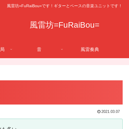
風雷坊=FuRaiBou=です！ギターとベースの音楽ユニットです！
風雷坊=FuRaiBou=
局
音
風雷奏典
2021.03.07