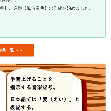
数も多い。
音楽辞典】、通称【風雷奏典】の作成を始めました。
奏典一覧 ＞＞