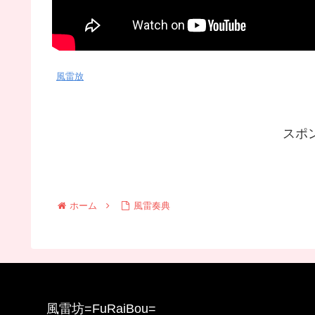
風雷放
スポ
ホーム
風雷奏典
風雷坊=FuRaiBou=