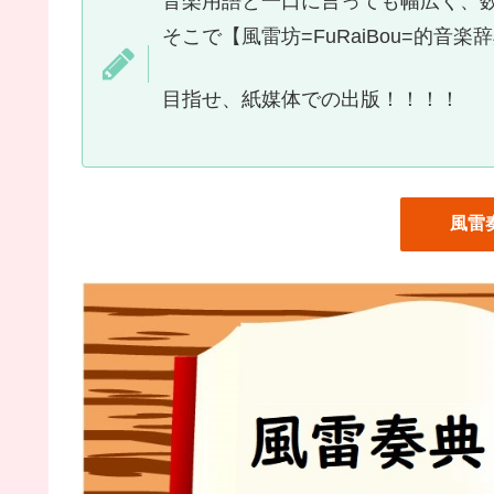
音楽用語と一口に言っても幅広く、
そこで【風雷坊=FuRaiBou=的
目指せ、紙媒体での出版！！！！
風雷