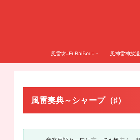
風雷坊=FuRaiBou=
風神雷神放送
風雷奏典～シャープ（♯）