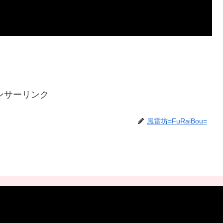
ンサーリンク
風雷坊=FuRaiBou=