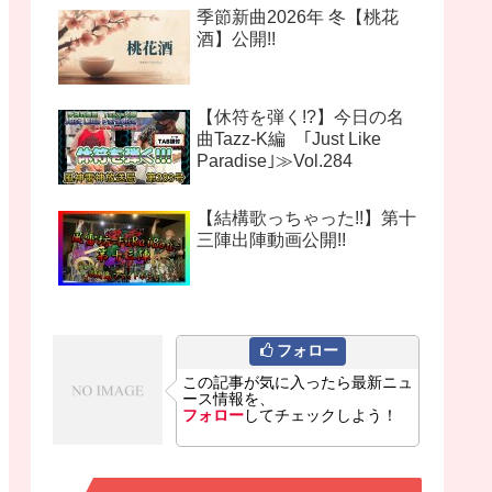
季節新曲2026年 冬【桃花
酒】公開!!
【休符を弾く!?】今日の名
曲Tazz-K編 ｢Just Like
Paradise｣≫Vol.284
【結構歌っちゃった!!】第十
三陣出陣動画公開!!
フォロー
この記事が気に入ったら最新ニュ
ース情報を、
フォロー
してチェックしよう！