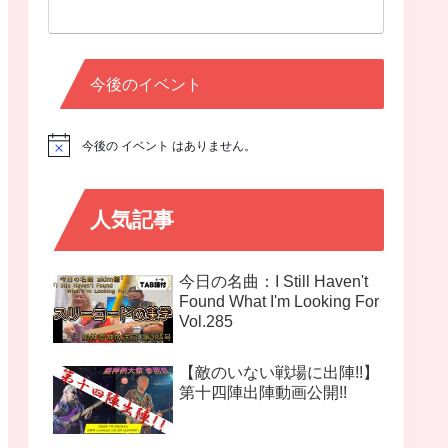
今後のイベント
今後の イベント はありません。
N
o
t
i
c
人気記事
e
今日の名曲：I Still Haven't
Found What I'm Looking For
Vol.285
【敵のいない戦場に出陣!!】
第十四陣出陣動画公開!!