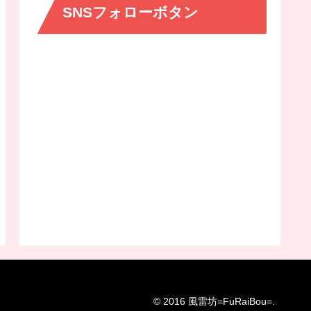
SNSフォローボタン
© 2016 風雷坊=FuRaiBou=.