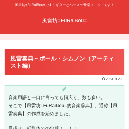
風雷坊=FuRaiBou=です！ギターとベースの音楽ユニットです！
風雷坊=FuRaiBou=
風雷奏典～ポール・シムノン（アーティ
スト編）
2023.01.25
音楽用語と一口に言っても幅広く、数も多い。
そこで【風雷坊=FuRaiBou=的音楽辞典】、通称【風
雷奏典】の作成を始めました。
目指せ、紙媒体での出版！！！！