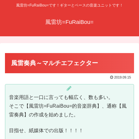
風雷坊=FuRaiBou=です！ギターとベースの音楽ユニットです！
風雷坊=FuRaiBou=
風雷奏典～マルチエフェクター
2019.09.15
音楽用語と一口に言っても幅広く、数も多い。
そこで【風雷坊=FuRaiBou=的音楽辞典】、通称【風
雷奏典】の作成を始めました。
目指せ、紙媒体での出版！！！！