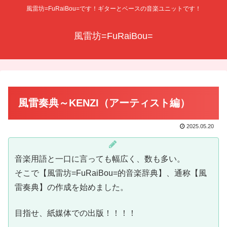
風雷坊=FuRaiBou=です！ギターとベースの音楽ユニットです！
風雷坊=FuRaiBou=
風雷奏典～KENZI（アーティスト編）
2025.05.20
音楽用語と一口に言っても幅広く、数も多い。
そこで【風雷坊=FuRaiBou=的音楽辞典】、通称【風
雷奏典】の作成を始めました。
目指せ、紙媒体での出版！！！！