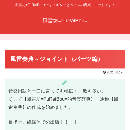
風雷坊=FuRaiBou=です！ギターとベースの音楽ユニットです！
風雷坊=FuRaiBou=
風雷奏典～ジョイント（パーツ編）
2021.08.19
音楽用語と一口に言っても幅広く、数も多い。
そこで【風雷坊=FuRaiBou=的音楽辞典】、通称【風
雷奏典】の作成を始めました。
目指せ、紙媒体での出版！！！！