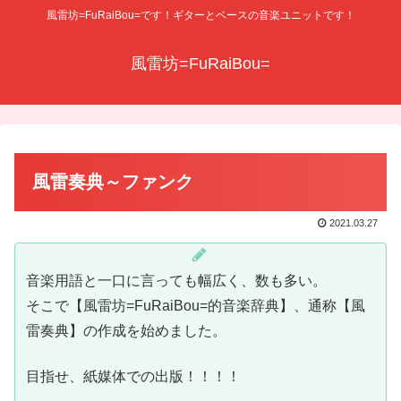
風雷坊=FuRaiBou=です！ギターとベースの音楽ユニットです！
風雷坊=FuRaiBou=
風雷奏典～ファンク
2021.03.27
音楽用語と一口に言っても幅広く、数も多い。
そこで【風雷坊=FuRaiBou=的音楽辞典】、通称【風
雷奏典】の作成を始めました。
目指せ、紙媒体での出版！！！！