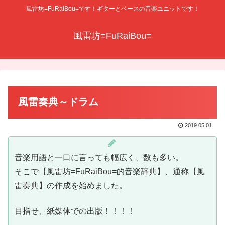
風雷坊=FuRaiBou=です！ギターとベースの音楽ユニットです！
風雷坊=FuRaiBou=
風雷奏典～ドラム
2019.05.01
音楽用語と一口に言っても幅広く、数も多い。
そこで【風雷坊=FuRaiBou=的音楽辞典】、通称【風
雷奏典】の作成を始めました。
目指せ、紙媒体での出版！！！！