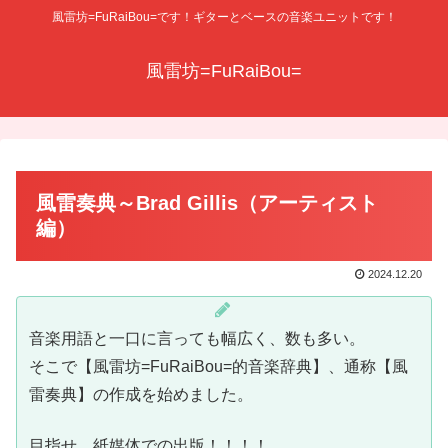
風雷坊=FuRaiBou=です！ギターとベースの音楽ユニットです！
風雷坊=FuRaiBou=
風雷奏典～Brad Gillis（アーティスト
編）
2024.12.20
音楽用語と一口に言っても幅広く、数も多い。
そこで【風雷坊=FuRaiBou=的音楽辞典】、通称【風
雷奏典】の作成を始めました。
目指せ、紙媒体での出版！！！！