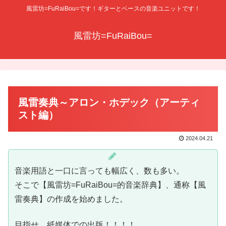
風雷坊=FuRaiBou=です！ギターとベースの音楽ユニットです！
風雷坊=FuRaiBou=
風雷奏典～アロン・ホデック（アーティ
スト編）
2024.04.21
音楽用語と一口に言っても幅広く、数も多い。
そこで【風雷坊=FuRaiBou=的音楽辞典】、通称【風
雷奏典】の作成を始めました。
目指せ、紙媒体での出版！！！！